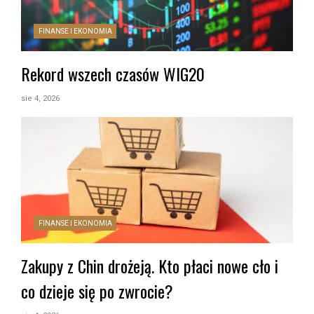
FINANSE I EKONOMIA
Rekord wszech czasów WIG20
sie 4, 2026
FINANSE I EKONOMIA
Zakupy z Chin drożeją. Kto płaci nowe cło i
co dzieje się po zwrocie?