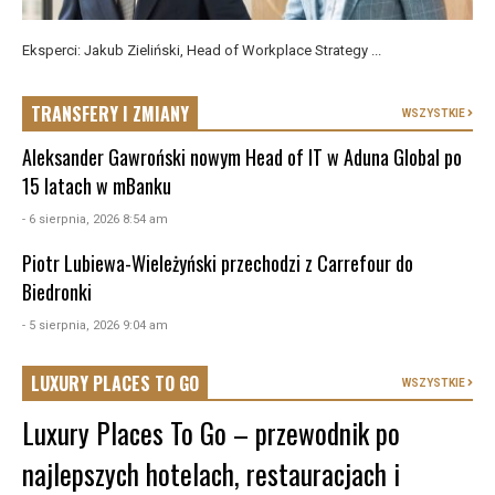
Eksperci: Jakub Zieliński, Head of Workplace Strategy ...
TRANSFERY I ZMIANY
WSZYSTKIE
Aleksander Gawroński nowym Head of IT w Aduna Global po
15 latach w mBanku
- 6 sierpnia, 2026 8:54 am
Piotr Lubiewa-Wieleżyński przechodzi z Carrefour do
Biedronki
- 5 sierpnia, 2026 9:04 am
LUXURY PLACES TO GO
WSZYSTKIE
Luxury Places To Go – przewodnik po
najlepszych hotelach, restauracjach i