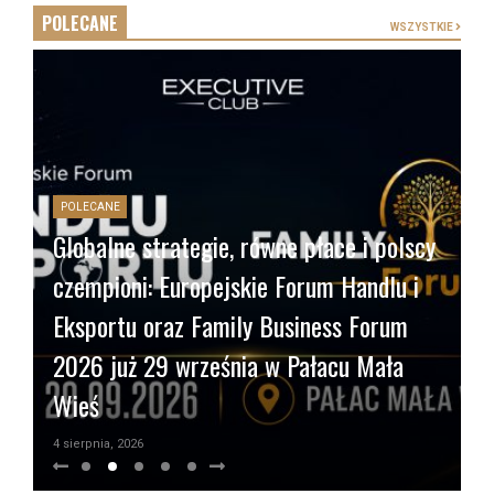
POLECANE
WSZYSTKIE
POLECANE
Globalne strategie, równe płace i polscy
czempioni: Europejskie Forum Handlu i
P
Eksportu oraz Family Business Forum
S
2026 już 29 września w Pałacu Mała
N
Wieś
b
4 sierpnia, 2026
22