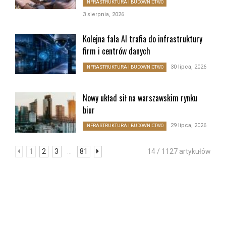
INFRASTRUKTURA I BUDOWNICTWO
3 sierpnia, 2026
Kolejna fala AI trafia do infrastruktury
firm i centrów danych
30 lipca, 2026
INFRASTRUKTURA I BUDOWNICTWO
Nowy układ sił na warszawskim rynku
biur
29 lipca, 2026
INFRASTRUKTURA I BUDOWNICTWO
...
1
2
3
81
14 / 1127 artykułów