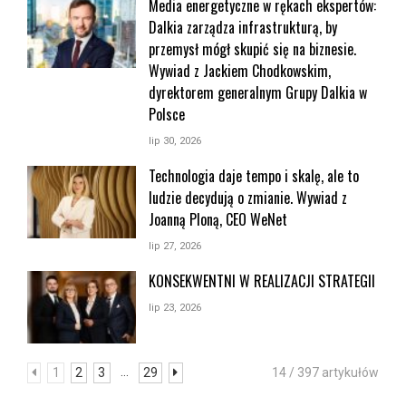
Media energetyczne w rękach ekspertów:
Dalkia zarządza infrastrukturą, by
przemysł mógł skupić się na biznesie.
Wywiad z Jackiem Chodkowskim,
dyrektorem generalnym Grupy Dalkia w
Polsce
lip 30, 2026
Technologia daje tempo i skalę, ale to
ludzie decydują o zmianie. Wywiad z
Joanną Ploną, CEO WeNet
lip 27, 2026
KONSEKWENTNI W REALIZACJI STRATEGII
lip 23, 2026
...
1
2
3
29
14 / 397 artykułów