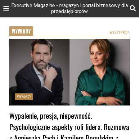
Executive Magazine - magazyn i portal biznesowy dla
przedsiębiorców
WYWIADY
WSZYSTKIE
WYWIADY
Wypalenie, presja, niepewność.
Psychologiczne aspekty roli lidera. Rozmowa
z Agnieszką Pach i Kamilem Rogulskim z