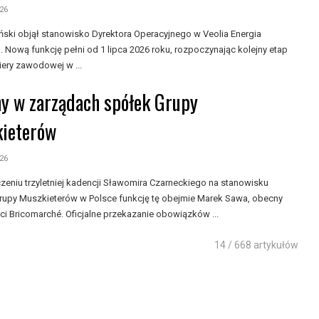
026
ński objął stanowisko Dyrektora Operacyjnego w Veolia Energia
 Nową funkcję pełni od 1 lipca 2026 roku, rozpoczynając kolejny etap
iery zawodowej w ...
y w zarządach spółek Grupy
ieterów
026
zeniu trzyletniej kadencji Sławomira Czarneckiego na stanowisku
rupy Muszkieterów w Polsce funkcję tę obejmie Marek Sawa, obecny
ci Bricomarché. Oficjalne przekazanie obowiązków ...
14 / 668 artykułów