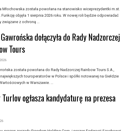
 Młochowska została powołana na stanowisko wiceprezydentki m.st.
 Funkcję objęła 1 sierpnia 2026 roku. W nowej roli będzie odpowiadać
 związane z ochroną ...
 Gawrońska dołączyła do Rady Nadzorczej
ow Tours
 2026
rońska została powołana do Rady Nadzorczej Rainbow Tours S.A.,
 największych touroperatorów w Polsce i spółki notowanej na Giełdzie
Wartościowych w Warszawie. ...
 Turlov ogłasza kandydaturę na prezesa
026
lov, prezes zarządu Freedom Holding Corp. i prezes Federacji Szachowej