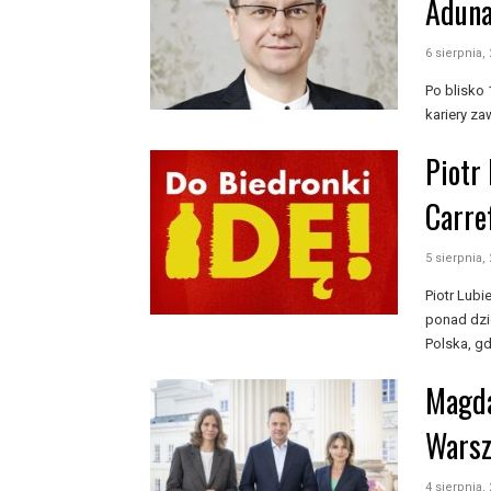
Aduna
6 sierpnia,
Po blisko
kariery za
Piotr
Carre
5 sierpnia,
Piotr Lub
ponad dzi
Polska, gd
Magda
Wars
4 sierpnia,