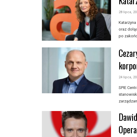
Katar
28 lipca, 2
Katarzyna
oraz dołą
po zakońc
Cezar
korpo
24 lipca, 2
SPIE Cent
stanowisk
zarządzani
Dawid
Opera