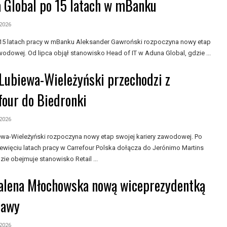
 Global po 15 latach w mBanku
 2026
 15 latach pracy w mBanku Aleksander Gawroński rozpoczyna nowy etap
wodowej. Od lipca objął stanowisko Head of IT w Aduna Global, gdzie ...
 Lubiewa-Wieleżyński przechodzi z
four do Biedronki
 2026
iewa-Wieleżyński rozpoczyna nowy etap swojej kariery zawodowej. Po
ewięciu latach pracy w Carrefour Polska dołącza do Jerónimo Martins
zie obejmuje stanowisko Retail ...
lena Młochowska nową wiceprezydentką
zawy
 2026