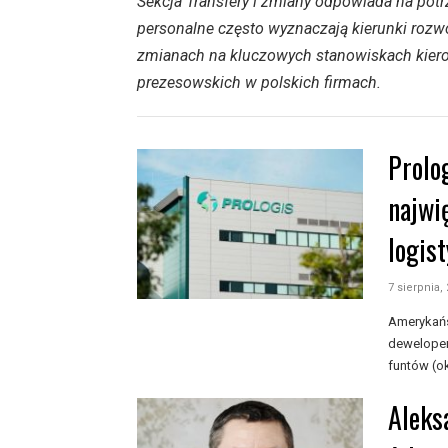
Sekcja Transfery i zmiany odpowiada na pot
personalne często wyznaczają kierunki rozwo
zmianach na kluczowych stanowiskach kiero
prezesowskich w polskich firmach.
Prolo
najwi
logis
7 sierpnia,
Amerykańs
deweloper
funtów (ok
Aleks