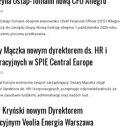
zyna Ostap-Tomann nową CFO Allegro
026
 Ostap-Tomann obejmie stanowisko Chief Financial Officer (CFO) Allegro
czy do zarządu Grupy. Nową funkcję obejmie 1 października 2026 roku,
zeniu procesu przekazania ...
y Mączka nowym dyrektorem ds. HR i
racyjnych w SPIE Central Europe
026
ral Europe wzmacnia zespół zarządzający. Cezary Mączka objął
o dyrektora ds. HR i korporacyjnych, przejmując odpowiedzialność za
e zasobami ludzkimi, administrację oraz nadzór nad ...
 Kryński nowym Dyrektorem
cyjnym Veolia Energia Warszawa