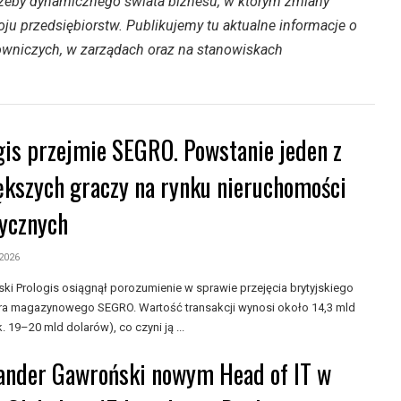
rzeby dynamicznego świata biznesu, w którym zmiany
ju przedsiębiorstw. Publikujemy tu aktualne informacje o
wniczych, w zarządach oraz na stanowiskach
gis przejmie SEGRO. Powstanie jeden z
ększych graczy na rynku nieruchomości
tycznych
 2026
ki Prologis osiągnął porozumienie w sprawie przejęcia brytyjskiego
a magazynowego SEGRO. Wartość transakcji wynosi około 14,3 mld
. 19–20 mld dolarów), co czyni ją ...
ander Gawroński nowym Head of IT w