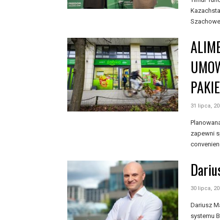
Kazachsta
Szachowej
ALIM
UMOW
PAKI
31 lipca, 2
Planowana
zapewni s
convenien
Dariu
30 lipca, 2
Dariusz Ma
systemu BL