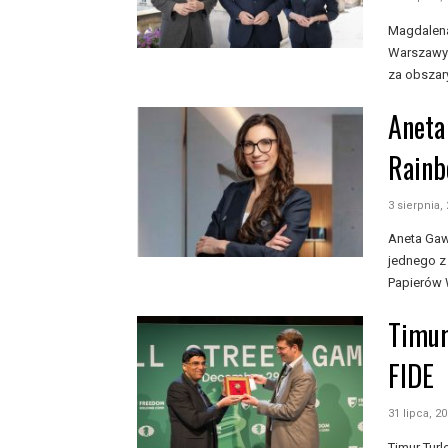
Magdalena
Warszawy.
za obszary
Aneta
Rainb
3 sierpnia,
Aneta Gaw
jednego z
Papierów 
Timur
FIDE
31 lipca, 2
Timur Tur