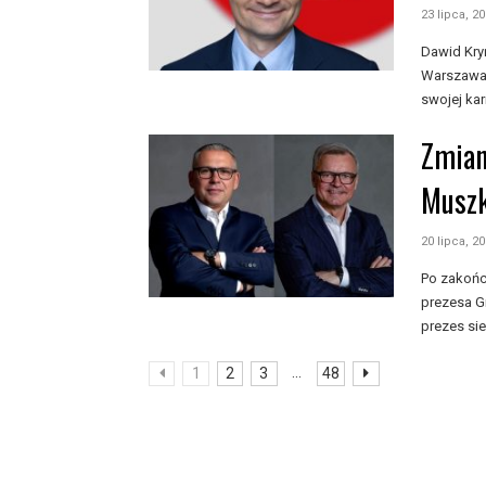
23 lipca, 2
Dawid Kry
Warszawa.
swojej kar
Zmian
Muszk
20 lipca, 2
Po zakońc
prezesa G
prezes sie
...
1
2
3
48