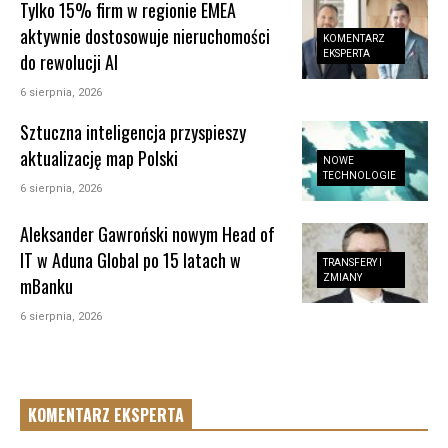
Tylko 15% firm w regionie EMEA
aktywnie dostosowuje nieruchomości
KOMENTARZ
EKSPERTA
do rewolucji AI
6 sierpnia, 2026
Sztuczna inteligencja przyspieszy
aktualizację map Polski
NOWE
TECHNOLOGIE
6 sierpnia, 2026
Aleksander Gawroński nowym Head of
IT w Aduna Global po 15 latach w
TRANSFERY I
ZMIANY
mBanku
6 sierpnia, 2026
KOMENTARZ EKSPERTA