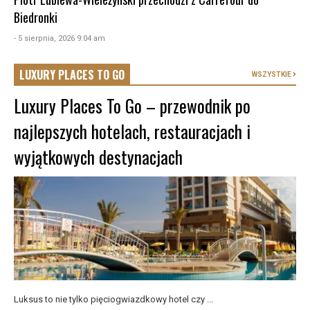
Biedronki
- 5 sierpnia, 2026 9:04 am
LUXURY PLACES TO GO
WSZYSTKIE
Luxury Places To Go – przewodnik po
najlepszych hotelach, restauracjach i
wyjątkowych destynacjach
Luksus to nie tylko pięciogwiazdkowy hotel czy ...