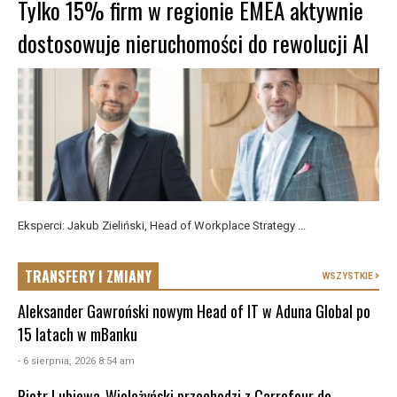
Tylko 15% firm w regionie EMEA aktywnie
dostosowuje nieruchomości do rewolucji AI
Eksperci: Jakub Zieliński, Head of Workplace Strategy ...
TRANSFERY I ZMIANY
WSZYSTKIE
Aleksander Gawroński nowym Head of IT w Aduna Global po
15 latach w mBanku
- 6 sierpnia, 2026 8:54 am
Piotr Lubiewa-Wieleżyński przechodzi z Carrefour do