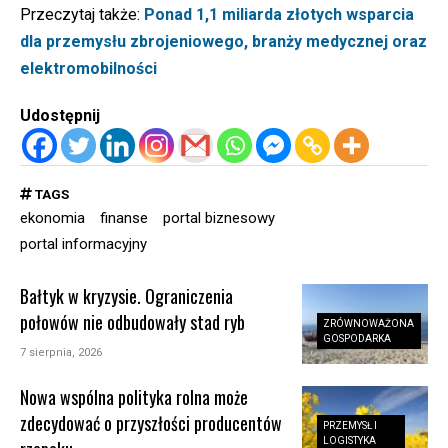
Przeczytaj także:
Ponad 1,1 miliarda złotych wsparcia
dla przemysłu zbrojeniowego, branży medycznej oraz
elektromobilności
Udostępnij
TAGS
ekonomia
finanse
portal biznesowy
portal informacyjny
Bałtyk w kryzysie. Ograniczenia
połowów nie odbudowały stad ryb
ZRÓWNOWAŻONA
GOSPODARKA
7 sierpnia, 2026
Nowa wspólna polityka rolna może
zdecydować o przyszłości producentów
PRZEMYSŁ I
LOGISTYKA