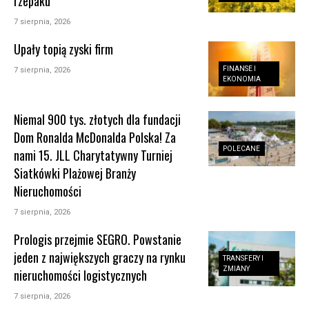
rzepaku
7 sierpnia, 2026
Upały topią zyski firm
FINANSE I
7 sierpnia, 2026
EKONOMIA
Niemal 900 tys. złotych dla fundacji
Dom Ronalda McDonalda Polska! Za
POLECANE
nami 15. JLL Charytatywny Turniej
Siatkówki Plażowej Branży
Nieruchomości
7 sierpnia, 2026
Prologis przejmie SEGRO. Powstanie
jeden z największych graczy na rynku
TRANSFERY I
ZMIANY
nieruchomości logistycznych
7 sierpnia, 2026