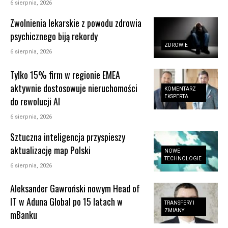
6 sierpnia, 2026
Zwolnienia lekarskie z powodu zdrowia
psychicznego biją rekordy
ZDROWIE
6 sierpnia, 2026
Tylko 15% firm w regionie EMEA
aktywnie dostosowuje nieruchomości
KOMENTARZ
EKSPERTA
do rewolucji AI
6 sierpnia, 2026
Sztuczna inteligencja przyspieszy
aktualizację map Polski
NOWE
TECHNOLOGIE
6 sierpnia, 2026
Aleksander Gawroński nowym Head of
IT w Aduna Global po 15 latach w
TRANSFERY I
ZMIANY
mBanku