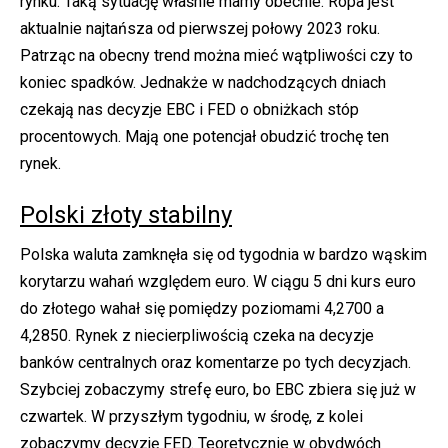
rynku. Taką sytuację właśnie mamy obecnie. Ropa jest
aktualnie najtańsza od pierwszej połowy 2023 roku.
Patrząc na obecny trend można mieć wątpliwości czy to
koniec spadków. Jednakże w nadchodzących dniach
czekają nas decyzje EBC i FED o obniżkach stóp
procentowych. Mają one potencjał obudzić trochę ten
rynek.
Polski złoty stabilny
Polska waluta zamknęła się od tygodnia w bardzo wąskim
korytarzu wahań względem euro. W ciągu 5 dni kurs euro
do złotego wahał się pomiędzy poziomami 4,2700 a
4,2850. Rynek z niecierpliwością czeka na decyzje
banków centralnych oraz komentarze po tych decyzjach.
Szybciej zobaczymy strefę euro, bo EBC zbiera się już w
czwartek. W przyszłym tygodniu, w środę, z kolei
zobaczymy decyzję FED. Teoretycznie w obydwóch