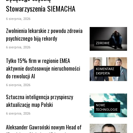
Stowarzyszenia SIEMACHA
6 sierpnia, 2026
Zwolnienia lekarskie z powodu zdrowia
psychicznego biją rekordy
ZDROWIE
6 sierpnia, 2026
Tylko 15% firm w regionie EMEA
aktywnie dostosowuje nieruchomości
KOMENTARZ
EKSPERTA
do rewolucji AI
6 sierpnia, 2026
Sztuczna inteligencja przyspieszy
aktualizację map Polski
NOWE
TECHNOLOGIE
6 sierpnia, 2026
Aleksander Gawroński nowym Head of