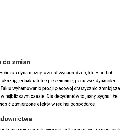
ę do zmian
ychczas dynamiczny wzrost wynagrodzeń, który budził
 pokazują jednak istotne przełamanie, ponieważ dynamika
t. Takie wyhamowanie presji płacowej drastycznie zmniejsza
w najbliższym czasie. Dla decydentów to jasny sygnał, że
ynosić zamierzone efekty w realnej gospodarce.
udownictwa
 ostatnich miesiącach wyraźnie odbiega od wcześniejszych,