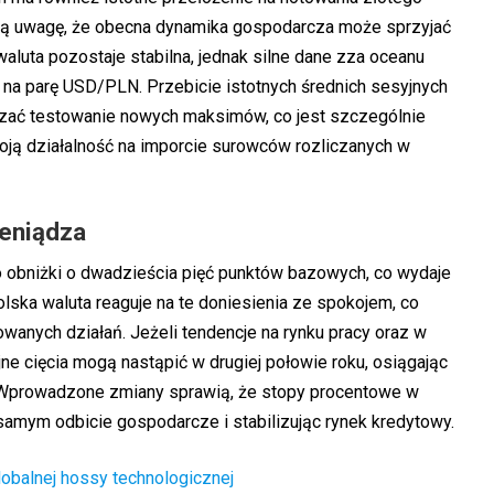
ją uwagę, że obecna dynamika gospodarcza może sprzyjać
aluta pozostaje stabilna, jednak silne dane zza oceanu
 na parę USD/PLN. Przebicie istotnych średnich sesyjnych
zać testowanie nowych maksimów, co jest szczególnie
woją działalność na imporcie surowców rozliczanych w
ieniądza
o obniżki o dwadzieścia pięć punktów bazowych, co wydaje
olska waluta reaguje na te doniesienia ze spokojem, co
anych działań. Jeżeli tendencje na rynku pracy oraz w
ne cięcia mogą nastąpić w drugiej połowie roku, osiągając
 Wprowadzone zmiany sprawią, że stopy procentowe w
amym odbicie gospodarcze i stabilizując rynek kredytowy.
lobalnej hossy technologicznej