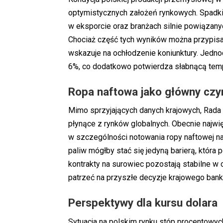
optymistycznych założeń rynkowych. Spadk
w eksporcie oraz branżach silnie powiązan
Chociaż część tych wyników można przypis
wskazuje na ochłodzenie koniunktury. Jedn
6%, co dodatkowo potwierdza słabnącą tempe
Ropa naftowa jako główny czy
Mimo sprzyjających danych krajowych, Rada 
płynące z rynków globalnych. Obecnie najw
w szczególności notowania ropy naftowej na
paliw mógłby stać się jedyną barierą, która
kontrakty na surowiec pozostają stabilne w
patrzeć na przyszłe decyzje krajowego bank
Perspektywy dla kursu dolara
Sytuacja na polskim rynku stóp procentowyc