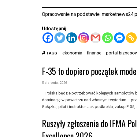
Opracowanie na podstawie:
marketnews24.p
Udostępnij
ekonomia
finanse
portal bizneso
TAGS
F-35 to dopiero początek moder
5 sierpnia, 2026
– Polska będzie potrzebować kolejnych samolotów b
dominację w powietrzu nad własnym terytorium – prze
Gałązka, pilot i instruktor. Jak podkreśla, zakup F-35, .
Ruszyły zgłoszenia do IFMA Po
Excellence 2026