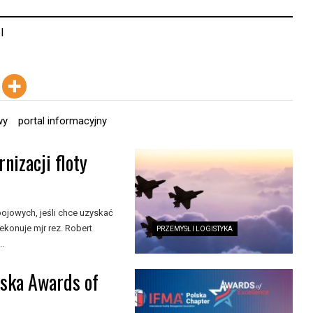
l
wy
portal informacyjny
nizacji floty
ojowych, jeśli chce uzyskać
konuje mjr rez. Robert
PRZEMYSŁ I LOGISTYKA
..
lska Awards of