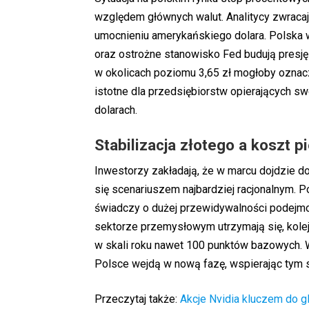
względem głównych walut. Analitycy zwraca
umocnieniu amerykańskiego dolara. Polska w
oraz ostrożne stanowisko Fed budują presję
w okolicach poziomu 3,65 zł mogłoby oznac
istotne dla przedsiębiorstw opierających s
dolarach.
Stabilizacja złotego a koszt p
Inwestorzy zakładają, że w marcu dojdzie d
się scenariuszem najbardziej racjonalnym. P
świadczy o dużej przewidywalności podejmow
sektorze przemysłowym utrzymają się, kolej
w skali roku nawet 100 punktów bazowych.
Polsce wejdą w nową fazę, wspierając tym s
Przeczytaj także:
Akcje Nvidia kluczem do g