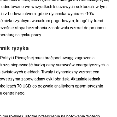
i odnotowano we wszystkich kluczowych sektorach, w tym
ych z budownictwem, gdzie dynamika wyniosła -10%.
ać niekorzystnym warunkom pogodowym, to ogólny trend
ocześnie stopa bezrobocia zanotowała wzrost do poziomu
raturę na rynku pracy.
nnik ryzyka
Polityki Pieniężnej musi brać pod uwagę zagrożenia
iększą niepewność budzą ceny surowców energetycznych, a
 światowych giełdach. Trwały i dynamiczny wzrost cen
 powstrzyma zapowiadany cykl obniżek. Aktualnie jednak
 okolicach 70 USD, co pozwala analitykom optymistycznie
u centralnego.
h ma również istotne przełożenie na notowania złotego