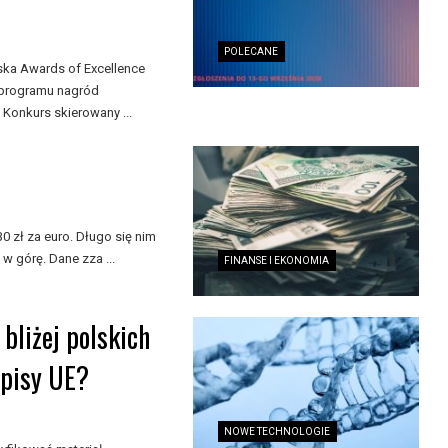
POLECANE
ka Awards of Excellence
 programu nagród
 Konkurs skierowany ...
 zł za euro. Długo się nim
w górę. Dane zza ...
FINANSE I EKONOMIA
bliżej polskich
episy UE?
NOWE TECHNOLOGIE