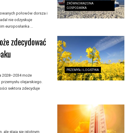
ZRÓWNOWAŻONA
GOSPODARKA
nkowanych połowów dorsza i
adal nie odzyskuje
m europosłanka ...
może zdecydować
paku
PRZEMYSŁ I LOGISTYKA
ata 2028–2034 może
 przemysłu olejarskiego.
ności sektora zdecyduje
ale stają się istotnym