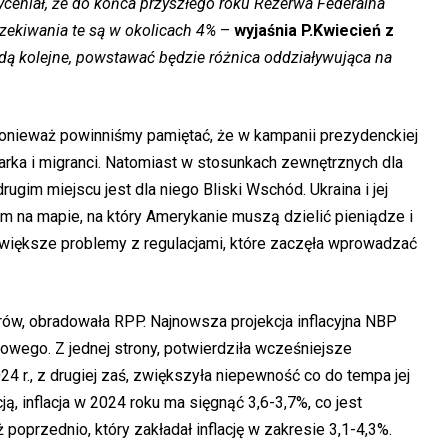
wyceniał, że do końca przyszłego roku Rezerwa Federalna
czekiwania te są w okolicach 4%
–
wyjaśnia P.Kwiecień z
ędą kolejne, powstawać będzie różnica oddziaływująca na
ponieważ powinniśmy pamiętać, że w kampanii prezydenckiej
ka i migranci. Natomiast w stosunkach zewnętrznych dla
rugim miejscu jest dla niego Bliski Wschód. Ukraina i jej
m na mapie, na który Amerykanie muszą dzielić pieniądze i
 większe problemy z regulacjami, które zaczęła wprowadzać
ów, obradowała RPP. Najnowsza projekcja inflacyjna NBP
owego. Z jednej strony, potwierdziła wcześniejsze
24 r., z drugiej zaś, zwiększyła niepewność co do tempa jej
ją, inflacja w 2024 roku ma sięgnąć 3,6-3,7%, co jest
oprzednio, który zakładał inflację w zakresie 3,1-4,3%.