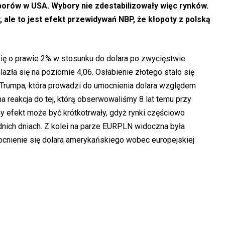
yborów w USA. Wybory nie zdestabilizowały więc rynków.
, ale to jest efekt przewidywań NBP, że kłopoty z polską
się o prawie 2% w stosunku do dolara po zwycięstwie
zła się na poziomie 4,06. Osłabienie złotego stało się
 Trumpa, która prowadzi do umocnienia dolara względem
 reakcja do tej, którą obserwowaliśmy 8 lat temu przy
 efekt może być krótkotrwały, gdyż rynki częściowo
nich dniach. Z kolei na parze EURPLN widoczna była
ocnienie się dolara amerykańskiego wobec europejskiej