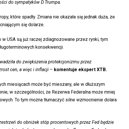
zości do sympatyków D.Trumpa.
opy, które spadły. Zmiana nie okazała się jednak duża, ze
niającym się dolarze.
 w USA są już raczej zdiagnozowane przez rynki, tym
 długoterminowych konsekwencji.
wadziła do zwiększenia protekcjonizmu przez
st cen, a więc i inflacji
–
komentuje ekspert XTB.
ych miesiącach może być mieszany, ale w dłuższym
ienie, w szczególności, że Rezerwa Federalna może mniej
towych. To tym można tłumaczyć silne wzmocnienie dolara
rzestrzeń do obniżek stóp procentowych przez Fed będzie