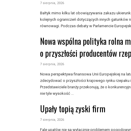
7 sierpnia, 2026
Bałtyk mimo kilku lat obowiązywania zakazu ukieru
kolejnych ograniczeń dotyczących innych gatunków n
równowagi. Podczas debaty w Parlamencie Europejski
Nowa wspólna polityka rolna 
o przyszłości producentów rze
7 sierpnia, 2026
Nowa perspektywa finansowa Unii Europejskiej na l
zdecydować o przyszłości krajowego rynku rzepaku i
Przedstawiciele branży przekonują, że o konkurencyj
nie tyle wysokość ...
Upały topią zyski firm
7 sierpnia, 2026
Fale upałów nie są wyłącznie problemem pogodowym, 