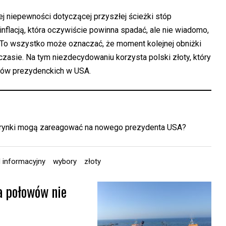
ej niepewności dotyczącej przyszłej ścieżki stóp
nflacją, która oczywiście powinna spadać, ale nie wiadomo,
h. To wszystko może oznaczać, że moment kolejnej obniżki
asie. Na tym niezdecydowaniu korzysta polski złoty, który
rów prezydenckich w USA.
k rynki mogą zareagować na nowego prezydenta USA?
l informacyjny
wybory
złoty
a połowów nie