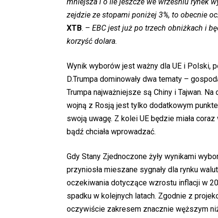
mniejsza i o ile jeszcze we wrześniu rynek 
zejdzie ze stopami poniżej 3%, to obecnie o
XTB
. –
EBC jest już po trzech obniżkach i b
korzyść dolara.
Wynik wyborów jest ważny dla UE i Polski, 
D.Trumpa dominowały dwa tematy – gospodar
Trumpa najważniejsze są Chiny i Tajwan. Na d
wojną z Rosją jest tylko dodatkowym punkte
swoją uwagę. Z kolei UE będzie miała coraz
bądź chciała wprowadzać.
Gdy Stany Zjednoczone żyły wynikami wybor
przyniosła mieszane sygnały dla rynku walut
oczekiwania dotyczące wzrostu inflacji w 20
spadku w kolejnych latach. Zgodnie z projekc
oczywiście zakresem znacznie węższym niż p