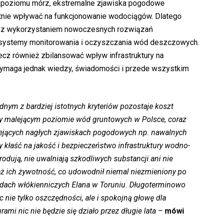
t poziomu mórz, ekstremalne zjawiska pogodowe
tnie wpływać na funkcjonowanie wodociągów. Dlatego
ły z wykorzystaniem nowoczesnych rozwiązań
tne systemy monitorowania i oczyszczania wód deszczowych.
ecz również zbilansować wpływ infrastruktury na
wymaga jednak wiedzy, świadomości i przede wszystkim
dnym z bardziej istotnych kryteriów pozostaje koszt
zy malejącym poziomie wód gruntowych w Polsce, coraz
niejących nagłych zjawiskach pogodowych np. nawalnych
 kłaść na jakość i bezpieczeństwo infrastruktury wodno-
rodują, nie uwalniają szkodliwych substancji ani nie
ież ich żywotność, co udowodnił niemal niezmieniony po
ładach włókienniczych Elana w Toruniu. Długoterminowo
 nie tylko oszczędności, ale i spokojną głowę dla
ami nic nie będzie się działo przez długie lata –
mówi