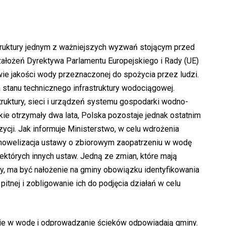
struktury jednym z ważniejszych wyzwań stojącym przed
ałożeń Dyrektywa Parlamentu Europejskiego i Rady (UE)
wie jakości wody przeznaczonej do spożycia przez ludzi.
 stanu technicznego infrastruktury wodociągowej.
truktury, sieci i urządzeń systemu gospodarki wodno-
kie otrzymały dwa lata, Polska pozostaje jednak ostatnim
zycji. Jak informuje Ministerstwo, w celu wdrożenia
 nowelizacja ustawy o zbiorowym zaopatrzeniu w wodę
których innych ustaw. Jedną ze zmian, które mają
y, ma być nałożenie na gminy obowiązku identyfikowania
tnej i zobligowanie ich do podjęcia działań w celu
ie w wodę i odprowadzanie ścieków odpowiadają gminy.