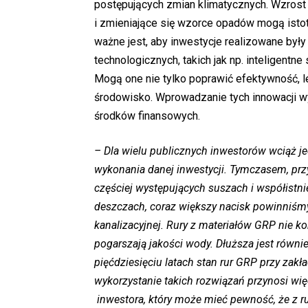
postępujących zmian klimatycznych. Wzros
i zmieniające się wzorce opadów mogą isto
ważne jest, aby inwestycje realizowane by
technologicznych, takich jak np. inteligen
Mogą one nie tylko poprawić efektywność, l
środowisko. Wprowadzanie tych innowacji 
środków finansowych.
– Dla wielu publicznych inwestorów wciąż je
wykonania danej inwestycji. Tymczasem, pr
częściej występujących suszach i współist
deszczach, coraz większy nacisk powinniśmy
kanalizacyjnej. Rury z materiałów GRP nie ko
pogarszają jakości wody. Dłuższa jest równ
pięćdziesięciu latach stan rur GRP przy zak
wykorzystanie takich rozwiązań przynosi więc
inwestora, który może mieć pewność, że z rur