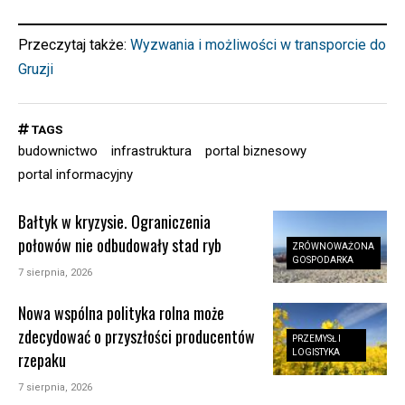
Przeczytaj także:
Wyzwania i możliwości w transporcie do
Gruzji
TAGS
budownictwo
infrastruktura
portal biznesowy
portal informacyjny
Bałtyk w kryzysie. Ograniczenia
połowów nie odbudowały stad ryb
ZRÓWNOWAŻONA
GOSPODARKA
7 sierpnia, 2026
Nowa wspólna polityka rolna może
zdecydować o przyszłości producentów
PRZEMYSŁ I
LOGISTYKA
rzepaku
7 sierpnia, 2026