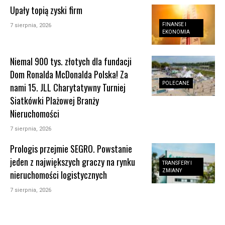
Upały topią zyski firm
FINANSE I
7 sierpnia, 2026
EKONOMIA
Niemal 900 tys. złotych dla fundacji
Dom Ronalda McDonalda Polska! Za
POLECANE
nami 15. JLL Charytatywny Turniej
Siatkówki Plażowej Branży
Nieruchomości
7 sierpnia, 2026
Prologis przejmie SEGRO. Powstanie
jeden z największych graczy na rynku
TRANSFERY I
ZMIANY
nieruchomości logistycznych
7 sierpnia, 2026