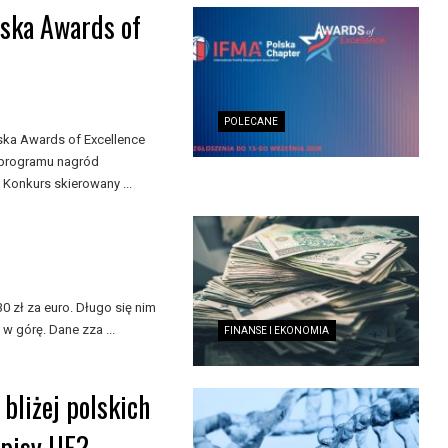
lska Awards of
POLECANE
ka Awards of Excellence
 programu nagród
 Konkurs skierowany ...
 zł za euro. Długo się nim
w górę. Dane zza ...
FINANSE I EKONOMIA
bliżej polskich
episy UE?