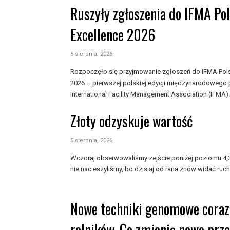
Ruszyły zgłoszenia do IFMA Po
Excellence 2026
5 sierpnia, 2026
Rozpoczęło się przyjmowanie zgłoszeń do IFMA Pols
2026 – pierwszej polskiej edycji międzynarodowego
International Facility Management Association (IFMA).
Złoty odzyskuje wartość
5 sierpnia, 2026
Wczoraj obserwowaliśmy zejście poniżej poziomu 4,30
nie nacieszyliśmy, bo dzisiaj od rana znów widać ruch 
Nowe techniki genomowe coraz 
rolników. Co zmienią nowe prz