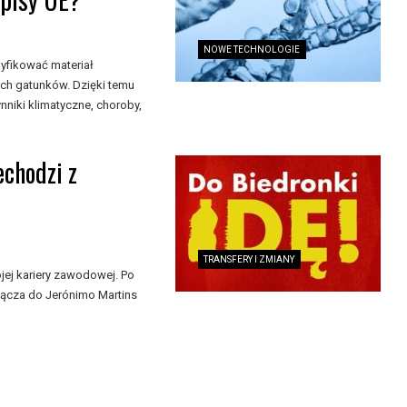
NOWE TECHNOLOGIE
yfikować materiał
ch gatunków. Dzięki temu
nniki klimatyczne, choroby,
echodzi z
TRANSFERY I ZMIANY
jej kariery zawodowej. Po
łącza do Jerónimo Martins