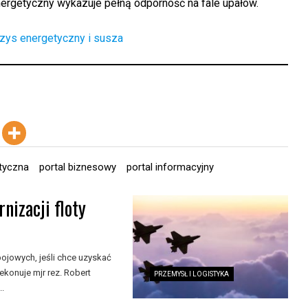
nergetyczny wykazuje pełną odporność na fale upałów.
yzys energetyczny i susza
etyczna
portal biznesowy
portal informacyjny
nizacji floty
ojowych, jeśli chce uzyskać
konuje mjr rez. Robert
PRZEMYSŁ I LOGISTYKA
..