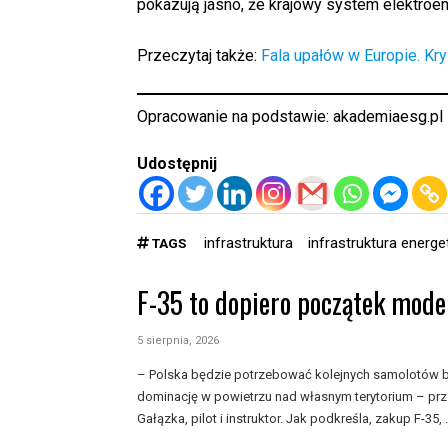
pokazują jasno, że krajowy system elektroe
Przeczytaj także:
Fala upałów w Europie. Kr
Opracowanie na podstawie:
akademiaesg.pl
Udostępnij
infrastruktura
infrastruktura energ
TAGS
F-35 to dopiero początek moder
5 sierpnia, 2026
– Polska będzie potrzebować kolejnych samolotów b
dominację w powietrzu nad własnym terytorium – prze
Gałązka, pilot i instruktor. Jak podkreśla, zakup F-35, .