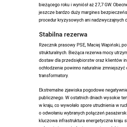
bieżącego roku i wyniósł aż 27,7 GW. Obecne
jeszcze bardzo duży margines bezpieczeńst
procedur kryzysowych ani nadzwyczajnych d
Stabilna rezerwa
Rzecznik prasowy PSE, Maciej Wapiński, pot
strukturalnych. Bieżąca rezerwa mocy utrzy
dostaw dla przedsiębiorstw oraz klientów 
ochłodzenie powinno naturalnie zmniejszyć
transformatory.
Ekstremalne zjawiska pogodowe negatywnie 
publicznego. W ostatnich dniach wysokie tem
w kraju, co wywołało spore utrudnienia w r
o odwołaniu wybranych połączeń pasażerski
kluczowa infrastruktura energetyczna kraju s