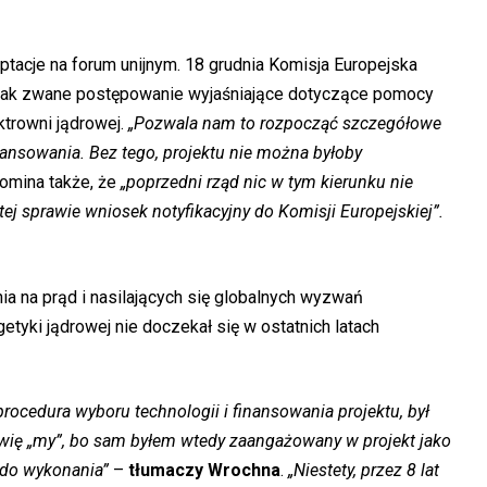
ptacje na forum unijnym. 18 grudnia Komisja Europejska
a tak zwane postępowanie wyjaśniające dotyczące pomocy
ktrowni jądrowej.
„Pozwala nam to rozpocząć szczegółowe
nsowania. Bez tego, projektu nie można byłoby
pomina także, że
„poprzedni rząd nic w tym kierunku nie
 tej sprawie wniosek notyfikacyjny do Komisji Europejskiej”.
a na prąd i nasilających się globalnych wyzwań
getyki jądrowej nie doczekał się w ostatnich latach
ocedura wyboru technologii i finansowania projektu, był
wię „my”, bo sam byłem wtedy zaangażowany w projekt jako
 do wykonania”
–
tłumaczy Wrochna
.
„Niestety, przez 8 lat