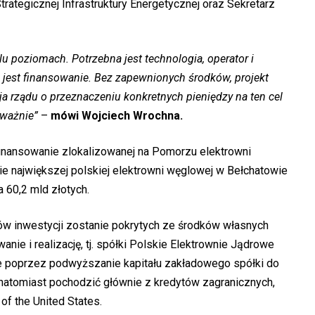
rategicznej Infrastruktury Energetycznej oraz Sekretarz
lu poziomach. Potrzebna jest technologia, operator i
jest finansowanie. Bez zapewnionych środków, projekt
ja rządu o przeznaczeniu konkretnych pieniędzy na ten cel
oważnie”
–
mówi Wojciech Wrochna.
finansowanie zlokalizowanej na Pomorzu elektrowni
ie największej polskiej elektrowni węglowej w Bełchatowie
 60,2 mld złotych.
ów inwestycji zostanie pokrytych ze środków własnych
nie i realizację, tj. spółki Polskie Elektrownie Jądrowe
e poprzez podwyższanie kapitału zakładowego spółki do
natomiast pochodzić głównie z kredytów zagranicznych,
of the United States.