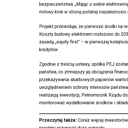
bezpieczeństwa.
„Mając u siebie elektrowni
milowy krok w stronę polskiej niezależności
Projekt przewiduje, że pierwsze środki na re
Koszty budowy elektrowni rozłożono do 2030
zasadą „equity first” – w pierwszej kolejno
kredytów.
Zgodnie z treścią ustawy, spółka PEJ zosta
państwa, co zmniejszy jej obciążenia fina
przekazywania skarbowych papierów wartoś
uwzględnieniem ochrony interesów państwa.
realizacją inwestycji, Pełnomocnik Rządu ds.
monitorować wydatkowanie środków i składa
Przeczytaj także:
Coraz więcej inwestorów
powinny przynieść duże wzrosty