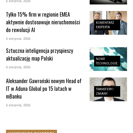
6 sierpnia, 2026
Tylko 15% firm w regionie EMEA
aktywnie dostosowuje nieruchomości
KOMENTARZ
EKSPERTA
do rewolucji AI
6 sierpnia, 2026
Sztuczna inteligencja przyspieszy
aktualizację map Polski
NOWE
TECHNOLOGIE
6 sierpnia, 2026
Aleksander Gawroński nowym Head of
IT w Aduna Global po 15 latach w
TRANSFERY I
ZMIANY
mBanku
6 sierpnia, 2026