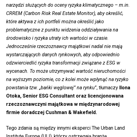
narzędzi służących do oceny ryzyka klimatycznego – m.in.
CRREM (Carbon Risk Real Estate Monitor), aby określić,
które aktywa z ich portfeli można określić jako
problematyczne z punktu widzenia oddziaływania na
środowisko i ryzyka utraty ich wartości w czasie.
Jednocześnie rzeczoznawcy majątkowi nadal nie mają
wystarczających danych rynkowych, aby odpowiednio
odzwierciedlić ryzyka transformacji związane z ESG w
wycenach. To może utrzymywać wartość nieruchomości
na wyższym poziomie, co z kolei może wpłynąć na ryzyko
powstania tzw. „bańki węglowej” na rynku
”, tłumaczy
Ilona
Otoka, Senior ESG Consultant oraz licencjonowana
rzeczoznawczyni majątkowa w międzynarodowej
firmie doradczej Cushman & Wakefield.
Tego zdania są między innymi eksperci The Urban Land
Institute Europe (ULI), którzy ostrzegają branżę