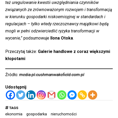
też
uregulowanie kwestii uwzględniania czynników
związanych ze zrównoważonym rozwojem i transformacją
w kierunku gospodarki niskoemisyjnej w standardach i
regulacjach – tylko wtedy
rzeczoznawcy majątkowi będą
mogli w pełni odzwierciedlić ryzyka transformacji w
wycenie
,
” podsumowuje
Ilona Otoka
.
Przeczytaj także:
Galerie handlowe z coraz większymi
kłopotami
Źródło:
media.pl.cushmanwakefield.com.pl
Udostępnij
TAGS
ekonomia
gospodarka
nieruchomości