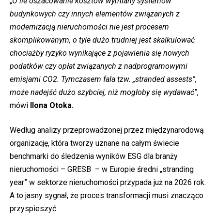
„
O ile oszacowanie kosztów wymiany systemów
budynkowych czy innych elementów związanych z
modernizacją nieruchomości nie jest procesem
skomplikowanym, o tyle dużo trudniej jest skalkulować
chociażby ryzyko wynikające z pojawienia się nowych
podatków czy opłat związanych z nadprogramowymi
emisjami CO2. Tymczasem fala tzw. „stranded assests”,
może nadejść dużo szybciej, niż mogłoby się wydawać
”,
mówi
Ilona Otoka.
Według analizy przeprowadzonej przez międzynarodową
organizację, która tworzy uznane na całym świecie
benchmarki do śledzenia wyników ESG dla branży
nieruchomości – GRESB – w Europie średni „stranding
year” w sektorze nieruchomości przypada już na 2026 rok.
A to jasny sygnał, że proces transformacji musi znacząco
przyspieszyć.