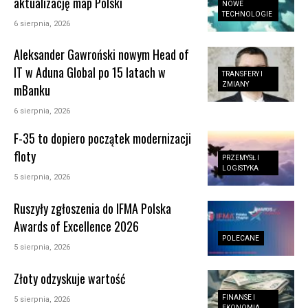
aktualizację map Polski
NOWE
TECHNOLOGIE
6 sierpnia, 2026
Aleksander Gawroński nowym Head of
IT w Aduna Global po 15 latach w
TRANSFERY I
ZMIANY
mBanku
6 sierpnia, 2026
F-35 to dopiero początek modernizacji
floty
PRZEMYSŁ I
LOGISTYKA
5 sierpnia, 2026
Ruszyły zgłoszenia do IFMA Polska
Awards of Excellence 2026
POLECANE
5 sierpnia, 2026
Złoty odzyskuje wartość
FINANSE I
5 sierpnia, 2026
EKONOMIA