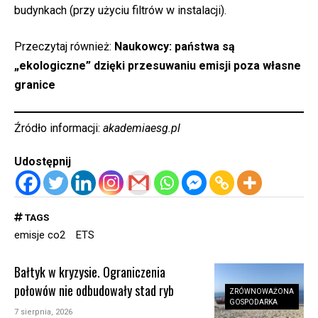
budynkach (przy użyciu filtrów w instalacji).
Przeczytaj również:
Naukowcy: państwa są
„ekologiczne” dzięki przesuwaniu emisji poza własne
granice
Źródło informacji:
akademiaesg.pl
Udostępnij
TAGS
emisje co2
ETS
Bałtyk w kryzysie. Ograniczenia
połowów nie odbudowały stad ryb
ZRÓWNOWAŻONA
GOSPODARKA
7 sierpnia, 2026