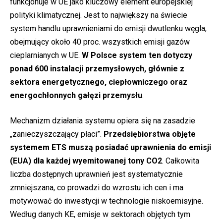
funkcjonuje w UE jako kluczowy element europejskiej
polityki klimatycznej. Jest to największy na świecie
system handlu uprawnieniami do emisji dwutlenku węgla,
obejmujący około 40 proc. wszystkich emisji gazów
cieplarnianych w UE.
W Polsce system ten dotyczy
ponad 600 instalacji przemysłowych, głównie z
sektora energetycznego, ciepłowniczego oraz
energochłonnych gałęzi przemysłu
.
Mechanizm działania systemu opiera się na zasadzie
„zanieczyszczający płaci”.
Przedsiębiorstwa objęte
systemem ETS muszą posiadać uprawnienia do emisji
(EUA) dla każdej wyemitowanej tony CO2
. Całkowita
liczba dostępnych uprawnień jest systematycznie
zmniejszana, co prowadzi do wzrostu ich cen i ma
motywować do inwestycji w technologie niskoemisyjne.
Według danych KE, emisje w sektorach objętych tym