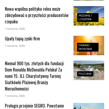
Nowa wspólna polityka rolna może
zdecydować o przyszłości producentów
PRZEMYSŁ I
LOGISTYKA
rzepaku
7 sierpnia, 2026
Upały topią zyski firm
FINANSE I
7 sierpnia, 2026
EKONOMIA
Niemal 900 tys. złotych dla fundacji
Dom Ronalda McDonalda Polska! Za
POLECANE
nami 15. JLL Charytatywny Turniej
Siatkówki Plażowej Branży
Nieruchomości
7 sierpnia, 2026
Prologis przejmie SEGRO. Powstanie