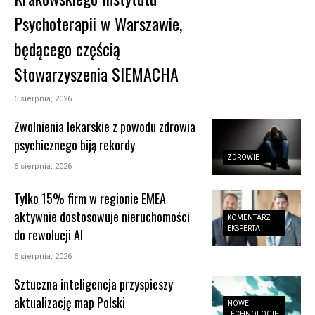
Psychoterapii w Warszawie,
będącego częścią
Stowarzyszenia SIEMACHA
6 sierpnia, 2026
Zwolnienia lekarskie z powodu zdrowia
psychicznego biją rekordy
ZDROWIE
6 sierpnia, 2026
Tylko 15% firm w regionie EMEA
aktywnie dostosowuje nieruchomości
KOMENTARZ
EKSPERTA
do rewolucji AI
6 sierpnia, 2026
Sztuczna inteligencja przyspieszy
aktualizację map Polski
NOWE
TECHNOLOGIE