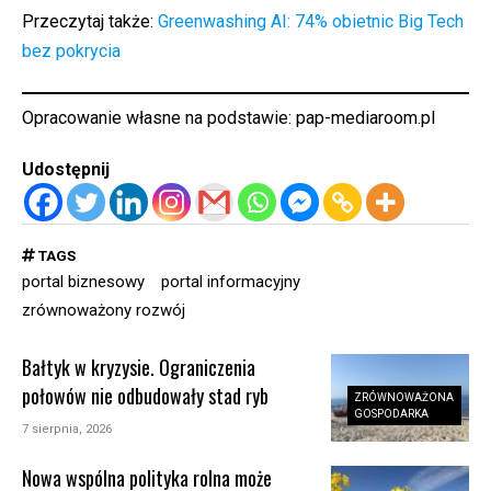
Przeczytaj także:
Greenwashing AI: 74% obietnic Big Tech
bez pokrycia
Opracowanie własne na podstawie:
pap-mediaroom.pl
Udostępnij
TAGS
portal biznesowy
portal informacyjny
zrównoważony rozwój
Bałtyk w kryzysie. Ograniczenia
połowów nie odbudowały stad ryb
ZRÓWNOWAŻONA
GOSPODARKA
7 sierpnia, 2026
Nowa wspólna polityka rolna może