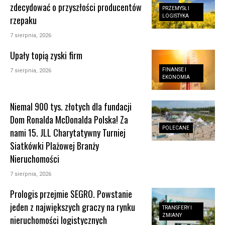
zdecydować o przyszłości producentów
PRZEMYSŁ I
LOGISTYKA
rzepaku
7 sierpnia, 2026
Upały topią zyski firm
FINANSE I
7 sierpnia, 2026
EKONOMIA
Niemal 900 tys. złotych dla fundacji
Dom Ronalda McDonalda Polska! Za
POLECANE
nami 15. JLL Charytatywny Turniej
Siatkówki Plażowej Branży
Nieruchomości
7 sierpnia, 2026
Prologis przejmie SEGRO. Powstanie
jeden z największych graczy na rynku
TRANSFERY I
ZMIANY
nieruchomości logistycznych