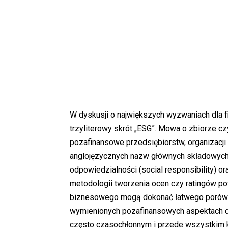
W dyskusji o największych wyzwaniach dla fi
trzyliterowy skrót „ESG”. Mowa o zbiorze c
pozafinansowe przedsiębiorstw, organizacji 
anglojęzycznych nazw głównych składowych, 
odpowiedzialności (social responsibility) or
metodologii tworzenia ocen czy ratingów pot
biznesowego mogą dokonać łatwego porównan
wymienionych pozafinansowych aspektach dzi
często czasochłonnym i przede wszystki