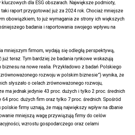
w kluczowych dla ESG obszarach. Największe podmioty,
taki raport przygotować już za 2024 rok. Chociaż mniejsze
tym obowiązkiem, to już wymagania ze strony ich większych
śniejszego badania i raportowania swojego wpływu na
nia mniejszym firmom, wydają się odległą perspektywą,
już teraz. Tym bardziej że badania rynkowe wskazują
o biznesu na nowe realia. Przykładowo z badań Polskiego
w zrównoważonego rozwoju w polskim biznesie”) wynika, że
ednich słyszało o celach zrównoważonego rozwoju,
 ma jednak jedynie 43 proc. dużych i tylko 2 proc. średnich
e 64 proc. dużych firm oraz tylko 7 proc. średnich. Spośród
olskie firmy uznają, że mają największy wpływ na dbanie
owanie mniejszą wagę przywiązują firmy do celów
acyjności, wzrostu gospodarczego oraz celami