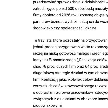
przedstawiać sprawozdania z działalności 
zatrudniające ponad 500 osób, będą musiały 
firmy dopiero od 2026 roku zostaną objęte 
partnerów biznesowych zmuszą ich do wcze
środowisko czy społeczności lokalne.
Te trzy lata, które pozostały na przygotowa
jednak proces przygotowań warto rozpocząć 
raczej na niską gotowość małego i średnieg
Instytutu Ekonomicznego („Realizacja celó
choć 78 proc. dużych firm oraz 64 proc. śr
długofalową strategię działań w tym obszarze
firm. Realizację jakichkolwiek celów deklaruj
wszystkich celów zrównoważonego rozwoju p
o dobrostan i zdrowie pracowników. Zdecyd
związanych z działaniami w obszarze innow
środowiskowymi.