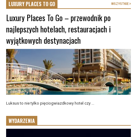
LUXURY PLACES TO GO
WSZYSTKIE
Luxury Places To Go – przewodnik po
najlepszych hotelach, restauracjach i
wyjątkowych destynacjach
Luksus to nie tylko pięciogwiazdkowy hotel czy ...
WYDARZENIA