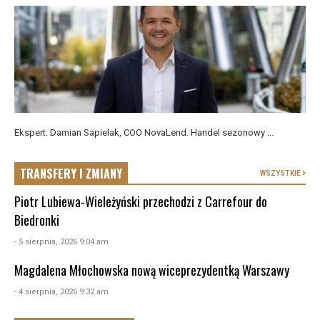
Ekspert: Damian Sapielak, COO NovaLend. Handel sezonowy ...
TRANSFERY I ZMIANY
WSZYSTKIE
Piotr Lubiewa-Wieleżyński przechodzi z Carrefour do
Biedronki
- 5 sierpnia, 2026 9:04 am
Magdalena Młochowska nową wiceprezydentką Warszawy
- 4 sierpnia, 2026 9:32 am