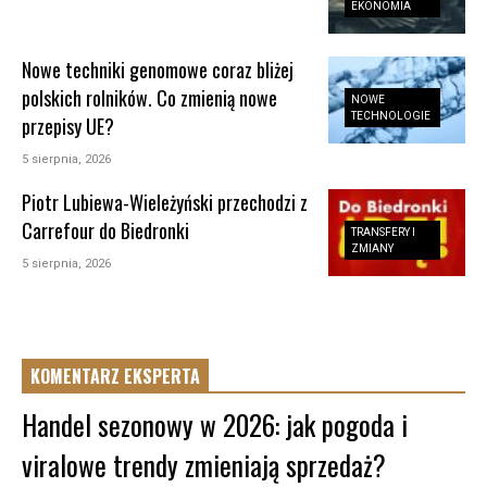
EKONOMIA
Nowe techniki genomowe coraz bliżej
polskich rolników. Co zmienią nowe
NOWE
TECHNOLOGIE
przepisy UE?
5 sierpnia, 2026
Piotr Lubiewa-Wieleżyński przechodzi z
Carrefour do Biedronki
TRANSFERY I
ZMIANY
5 sierpnia, 2026
KOMENTARZ EKSPERTA
Handel sezonowy w 2026: jak pogoda i
viralowe trendy zmieniają sprzedaż?