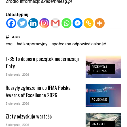
Źródło informacji:
akademiaesg.pl
Udostępnij
TAGS
esg
ład korporacyjny
społeczna odpowiedzialność
F-35 to dopiero początek modernizacji
floty
PRZEMYSŁ I
LOGISTYKA
5 sierpnia, 2026
Ruszyły zgłoszenia do IFMA Polska
Awards of Excellence 2026
POLECANE
5 sierpnia, 2026
Złoty odzyskuje wartość
FINANSE I
5 sierpnia, 2026