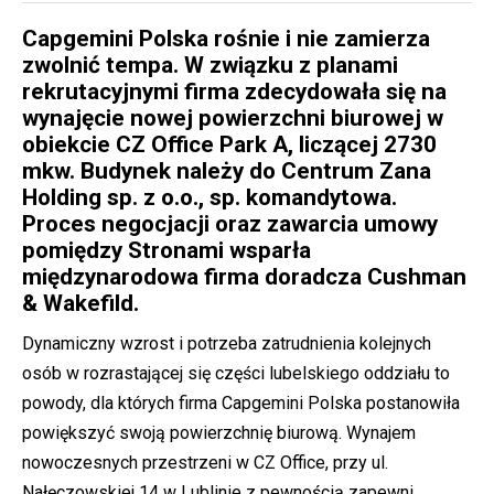
Capgemini Polska rośnie i nie zamierza
zwolnić tempa. W związku z planami
rekrutacyjnymi firma zdecydowała się na
wynajęcie nowej powierzchni biurowej w
obiekcie CZ Office Park A, liczącej 2730
mkw. Budynek należy do Centrum Zana
Holding sp. z o.o., sp. komandytowa.
Proces negocjacji oraz zawarcia umowy
pomiędzy Stronami wsparła
międzynarodowa firma doradcza Cushman
& Wakefild.
Dynamiczny wzrost i potrzeba zatrudnienia kolejnych
osób w rozrastającej się części lubelskiego oddziału to
powody, dla których firma Capgemini Polska postanowiła
powiększyć swoją powierzchnię biurową. Wynajem
nowoczesnych przestrzeni w CZ Office, przy ul.
Nałęczowskiej 14 w Lublinie z pewnością zapewni