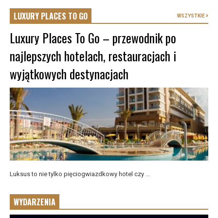
LUXURY PLACES TO GO
WSZYSTKIE
Luxury Places To Go – przewodnik po
najlepszych hotelach, restauracjach i
wyjątkowych destynacjach
Luksus to nie tylko pięciogwiazdkowy hotel czy ...
WYDARZENIA