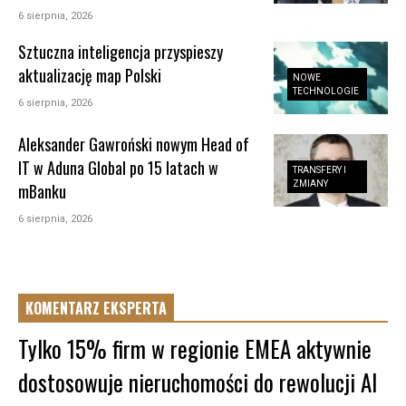
6 sierpnia, 2026
Sztuczna inteligencja przyspieszy
aktualizację map Polski
NOWE
TECHNOLOGIE
6 sierpnia, 2026
Aleksander Gawroński nowym Head of
IT w Aduna Global po 15 latach w
TRANSFERY I
ZMIANY
mBanku
6 sierpnia, 2026
KOMENTARZ EKSPERTA
Tylko 15% firm w regionie EMEA aktywnie
dostosowuje nieruchomości do rewolucji AI