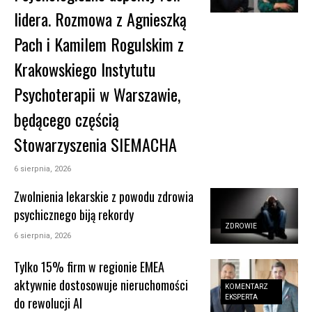
lidera. Rozmowa z Agnieszką
Pach i Kamilem Rogulskim z
Krakowskiego Instytutu
Psychoterapii w Warszawie,
będącego częścią
Stowarzyszenia SIEMACHA
6 sierpnia, 2026
Zwolnienia lekarskie z powodu zdrowia
psychicznego biją rekordy
ZDROWIE
6 sierpnia, 2026
Tylko 15% firm w regionie EMEA
aktywnie dostosowuje nieruchomości
KOMENTARZ
EKSPERTA
do rewolucji AI