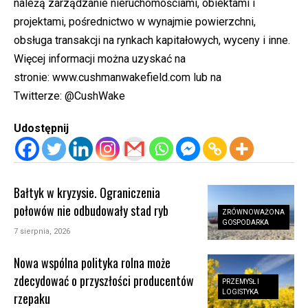
należą zarządzanie nieruchomościami, obiektami i
projektami, pośrednictwo w wynajmie powierzchni,
obsługa transakcji na rynkach kapitałowych, wyceny i inne.
Więcej informacji można uzyskać na
stronie:
www.cushmanwakefield.com
lub na
Twitterze:
@CushWake
Udostępnij
Bałtyk w kryzysie. Ograniczenia
połowów nie odbudowały stad ryb
ZRÓWNOWAŻONA
GOSPODARKA
7 sierpnia, 2026
Nowa wspólna polityka rolna może
zdecydować o przyszłości producentów
PRZEMYSŁ I
LOGISTYKA
rzepaku