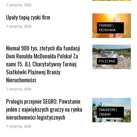
7 sierpnia, 2026
Upały topią zyski firm
FINANSE I
7 sierpnia, 2026
EKONOMIA
Niemal 900 tys. złotych dla fundacji
Dom Ronalda McDonalda Polska! Za
POLECANE
nami 15. JLL Charytatywny Turniej
Siatkówki Plażowej Branży
Nieruchomości
7 sierpnia, 2026
Prologis przejmie SEGRO. Powstanie
jeden z największych graczy na rynku
TRANSFERY I
ZMIANY
nieruchomości logistycznych
7 sierpnia, 2026