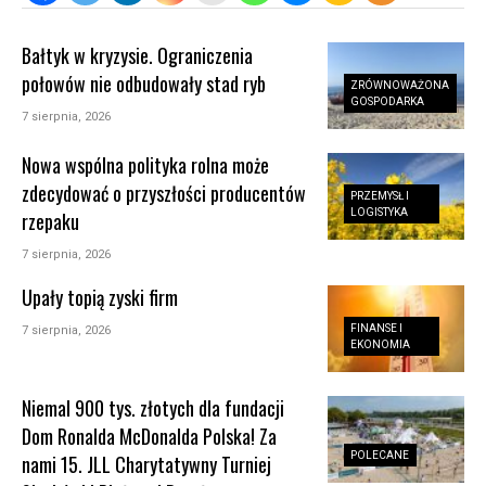
Bałtyk w kryzysie. Ograniczenia
połowów nie odbudowały stad ryb
ZRÓWNOWAŻONA
GOSPODARKA
7 sierpnia, 2026
Nowa wspólna polityka rolna może
zdecydować o przyszłości producentów
PRZEMYSŁ I
LOGISTYKA
rzepaku
7 sierpnia, 2026
Upały topią zyski firm
FINANSE I
7 sierpnia, 2026
EKONOMIA
Niemal 900 tys. złotych dla fundacji
Dom Ronalda McDonalda Polska! Za
POLECANE
nami 15. JLL Charytatywny Turniej