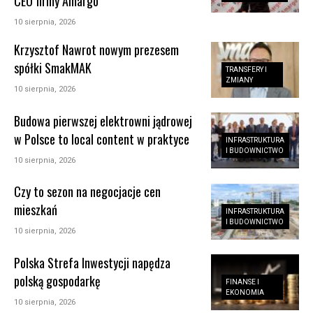
CEO firmy Amargo
10 sierpnia, 2026
Krzysztof Nawrot nowym prezesem
spółki SmakMAK
TRANSFERY I
ZMIANY
10 sierpnia, 2026
Budowa pierwszej elektrowni jądrowej
w Polsce to local content w praktyce
INFRASTRUKTURA
I BUDOWNICTWO
10 sierpnia, 2026
Czy to sezon na negocjacje cen
mieszkań
INFRASTRUKTURA
I BUDOWNICTWO
10 sierpnia, 2026
Polska Strefa Inwestycji napędza
polską gospodarkę
FINANSE I
EKONOMIA
10 sierpnia, 2026