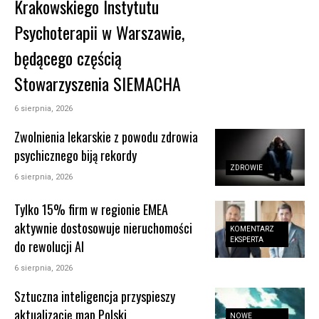
Krakowskiego Instytutu
Psychoterapii w Warszawie,
będącego częścią
Stowarzyszenia SIEMACHA
6 sierpnia, 2026
Zwolnienia lekarskie z powodu zdrowia
psychicznego biją rekordy
ZDROWIE
6 sierpnia, 2026
Tylko 15% firm w regionie EMEA
aktywnie dostosowuje nieruchomości
KOMENTARZ
EKSPERTA
do rewolucji AI
6 sierpnia, 2026
Sztuczna inteligencja przyspieszy
aktualizację map Polski
NOWE