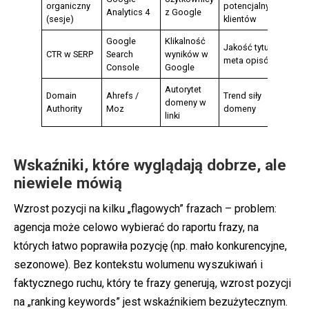
organiczny
potencjalnych
ko
Analytics 4
z Google
(sesje)
klientów
be
Google
Klikalność
Jakość tytułów i
Śr
CTR w SERP
Search
wyników w
meta opisów
ko
Console
Google
Autorytet
Me
Domain
Ahrefs /
Trend siły
domeny w
ze
Authority
Moz
domeny
linki
Go
Wskaźniki, które wyglądają dobrze, ale
niewiele mówią
Wzrost pozycji na kilku „flagowych” frazach – problem:
agencja może celowo wybierać do raportu frazy, na
których łatwo poprawiła pozycję (np. mało konkurencyjne,
sezonowe). Bez kontekstu wolumenu wyszukiwań i
faktycznego ruchu, który te frazy generują, wzrost pozycji
na „ranking keywords” jest wskaźnikiem bezużytecznym.