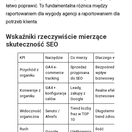
łatwo poprawić. To fundamentalna różnica między
raportowaniem dla wygody agencji a raportowaniem dla
potrzeb klienta.
Wskaźniki rzeczywiście mierzące
skuteczność SEO
KPI
Narzędzie
Co mierzy
Dlaczego ważny
Pu
GA4 e-
Sprzedaż
Bezpośredni
W
Przychód z
commerce
przypisana
wpływ
po
organiku
tracking
do SEO
biznesowy
ko
GA4 +
Leady,
Konwersje z
Realne efekty
At
konfiguracja
zakupy z
organiku
biznesowe
to
celów
Google
Trend liczby
Widoczność
Senuto /
Długoterminowy
Ni
fraz w TOP
organiczna
Ahrefs
trend zdrowia
ko
10
Ruch
Ilość
Ru
Google
Użytkownicy