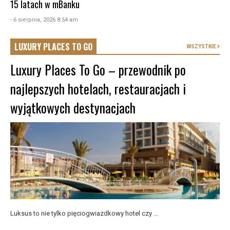
15 latach w mBanku
- 6 sierpnia, 2026 8:54 am
LUXURY PLACES TO GO
WSZYSTKIE
Luxury Places To Go – przewodnik po
najlepszych hotelach, restauracjach i
wyjątkowych destynacjach
Luksus to nie tylko pięciogwiazdkowy hotel czy ...