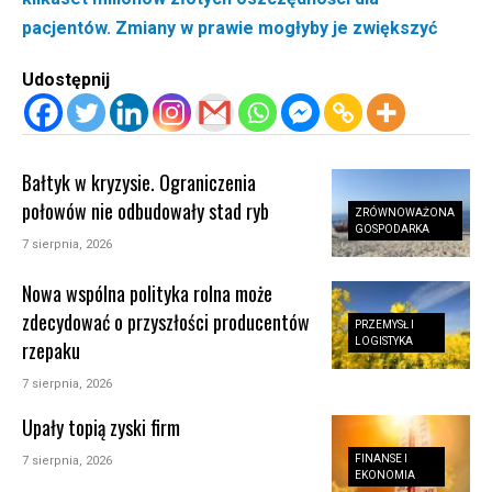
pacjentów. Zmiany w prawie mogłyby je zwiększyć
Udostępnij
Bałtyk w kryzysie. Ograniczenia
połowów nie odbudowały stad ryb
ZRÓWNOWAŻONA
GOSPODARKA
7 sierpnia, 2026
Nowa wspólna polityka rolna może
zdecydować o przyszłości producentów
PRZEMYSŁ I
LOGISTYKA
rzepaku
7 sierpnia, 2026
Upały topią zyski firm
FINANSE I
7 sierpnia, 2026
EKONOMIA