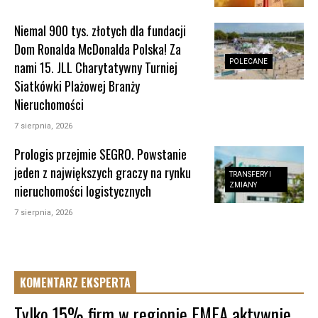
Niemal 900 tys. złotych dla fundacji
Dom Ronalda McDonalda Polska! Za
POLECANE
nami 15. JLL Charytatywny Turniej
Siatkówki Plażowej Branży
Nieruchomości
7 sierpnia, 2026
Prologis przejmie SEGRO. Powstanie
jeden z największych graczy na rynku
TRANSFERY I
ZMIANY
nieruchomości logistycznych
7 sierpnia, 2026
KOMENTARZ EKSPERTA
Tylko 15% firm w regionie EMEA aktywnie