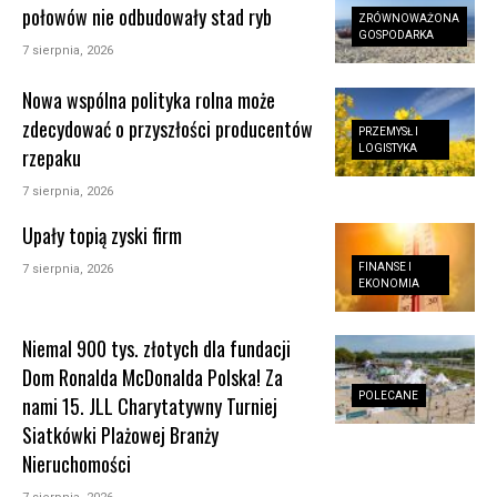
połowów nie odbudowały stad ryb
ZRÓWNOWAŻONA
GOSPODARKA
7 sierpnia, 2026
Nowa wspólna polityka rolna może
zdecydować o przyszłości producentów
PRZEMYSŁ I
LOGISTYKA
rzepaku
7 sierpnia, 2026
Upały topią zyski firm
FINANSE I
7 sierpnia, 2026
EKONOMIA
Niemal 900 tys. złotych dla fundacji
Dom Ronalda McDonalda Polska! Za
POLECANE
nami 15. JLL Charytatywny Turniej
Siatkówki Plażowej Branży
Nieruchomości