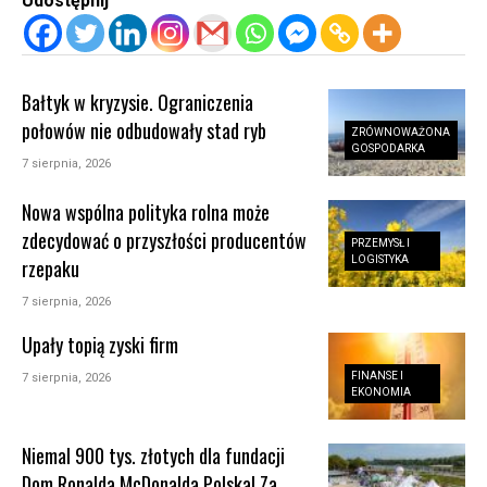
Udostępnij
Bałtyk w kryzysie. Ograniczenia
połowów nie odbudowały stad ryb
ZRÓWNOWAŻONA
GOSPODARKA
7 sierpnia, 2026
Nowa wspólna polityka rolna może
zdecydować o przyszłości producentów
PRZEMYSŁ I
LOGISTYKA
rzepaku
7 sierpnia, 2026
Upały topią zyski firm
FINANSE I
7 sierpnia, 2026
EKONOMIA
Niemal 900 tys. złotych dla fundacji
Dom Ronalda McDonalda Polska! Za