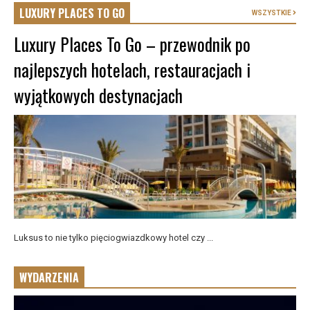
LUXURY PLACES TO GO
WSZYSTKIE
Luxury Places To Go – przewodnik po
najlepszych hotelach, restauracjach i
wyjątkowych destynacjach
Luksus to nie tylko pięciogwiazdkowy hotel czy ...
WYDARZENIA