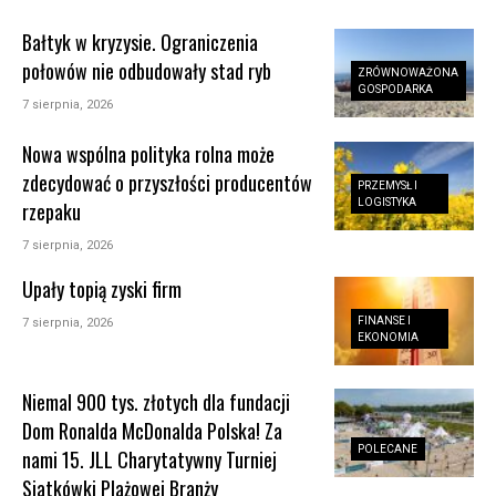
Bałtyk w kryzysie. Ograniczenia
połowów nie odbudowały stad ryb
ZRÓWNOWAŻONA
GOSPODARKA
7 sierpnia, 2026
Nowa wspólna polityka rolna może
zdecydować o przyszłości producentów
PRZEMYSŁ I
LOGISTYKA
rzepaku
7 sierpnia, 2026
Upały topią zyski firm
FINANSE I
7 sierpnia, 2026
EKONOMIA
Niemal 900 tys. złotych dla fundacji
Dom Ronalda McDonalda Polska! Za
POLECANE
nami 15. JLL Charytatywny Turniej
Siatkówki Plażowej Branży