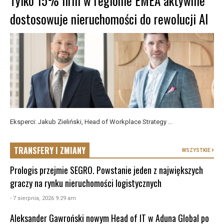
Tylko 15% firm w regionie EMEA aktywnie
dostosowuje nieruchomości do rewolucji AI
Eksperci: Jakub Zieliński, Head of Workplace Strategy ...
TRANSFERY I ZMIANY
WSZYSTKIE
Prologis przejmie SEGRO. Powstanie jeden z największych
graczy na rynku nieruchomości logistycznych
- 7 sierpnia, 2026 9:29 am
Aleksander Gawroński nowym Head of IT w Aduna Global po