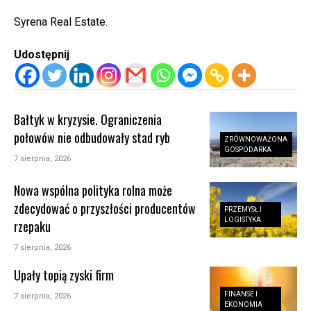
Syrena Real Estate.
Udostępnij
Bałtyk w kryzysie. Ograniczenia
połowów nie odbudowały stad ryb
ZRÓWNOWAŻONA
GOSPODARKA
7 sierpnia, 2026
Nowa wspólna polityka rolna może
zdecydować o przyszłości producentów
PRZEMYSŁ I
LOGISTYKA
rzepaku
7 sierpnia, 2026
Upały topią zyski firm
FINANSE I
7 sierpnia, 2026
EKONOMIA