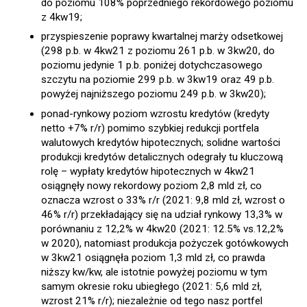
do poziomu 108% poprzedniego rekordowego poziomu
z 4kw19;
przyspieszenie poprawy kwartalnej marży odsetkowej
(298 p.b. w 4kw21 z poziomu 261 p.b. w 3kw20, do
poziomu jedynie 1 p.b. poniżej dotychczasowego
szczytu na poziomie 299 p.b. w 3kw19 oraz 49 p.b.
powyżej najniższego poziomu 249 p.b. w 3kw20);
ponad-rynkowy poziom wzrostu kredytów (kredyty
netto +7% r/r) pomimo szybkiej redukcji portfela
walutowych kredytów hipotecznych; solidne wartości
produkcji kredytów detalicznych odegrały tu kluczową
rolę – wypłaty kredytów hipotecznych w 4kw21
osiągnęły nowy rekordowy poziom 2,8 mld zł, co
oznacza wzrost o 33% r/r (2021: 9,8 mld zł, wzrost o
46% r/r) przekładający się na udział rynkowy 13,3% w
porównaniu z 12,2% w 4kw20 (2021: 12.5% vs.12,2%
w 2020), natomiast produkcja pożyczek gotówkowych
w 3kw21 osiągnęła poziom 1,3 mld zł, co prawda
niższy kw/kw, ale istotnie powyżej poziomu w tym
samym okresie roku ubiegłego (2021: 5,6 mld zł,
wzrost 21% r/r); niezależnie od tego nasz portfel