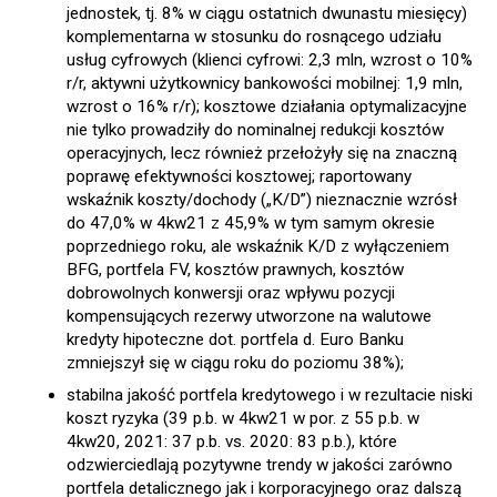
jednostek, tj. 8% w ciągu ostatnich dwunastu miesięcy)
komplementarna w stosunku do rosnącego udziału
usług cyfrowych (klienci cyfrowi: 2,3 mln, wzrost o 10%
r/r, aktywni użytkownicy bankowości mobilnej: 1,9 mln,
wzrost o 16% r/r); kosztowe działania optymalizacyjne
nie tylko prowadziły do nominalnej redukcji kosztów
operacyjnych, lecz również przełożyły się na znaczną
poprawę efektywności kosztowej; raportowany
wskaźnik koszty/dochody („K/D”) nieznacznie wzrósł
do 47,0% w 4kw21 z 45,9% w tym samym okresie
poprzedniego roku, ale wskaźnik K/D z wyłączeniem
BFG, portfela FV, kosztów prawnych, kosztów
dobrowolnych konwersji oraz wpływu pozycji
kompensujących rezerwy utworzone na walutowe
kredyty hipoteczne dot. portfela d. Euro Banku
zmniejszył się w ciągu roku do poziomu 38%);
stabilna jakość portfela kredytowego i w rezultacie niski
koszt ryzyka (39 p.b. w 4kw21 w por. z 55 p.b. w
4kw20, 2021: 37 p.b. vs. 2020: 83 p.b.), które
odzwierciedlają pozytywne trendy w jakości zarówno
portfela detalicznego jak i korporacyjnego oraz dalszą