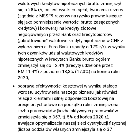
walutowych kredytów hipotecznych brutto zmniejszył
się o 28% r/r, co jest wynikiem spłat, tworzenia rezerw
(zgodnie z MSSF9 rezerwy na ryzyko prawne księguje
się jako pomniejszenie wartości brutto zasądzonych
kredytów) i konwersji na kredyty złotowe
negocjowanych przez Bank oraz kredytobiorców
(„ubruttowione” walutowe kredyty hipoteczne w CHF z
wyłączeniem d. Euro Banku spadły o 17% r/r); w wyniku
tych czynników udział walutowych kredytów
hipotecznych w kredytach Banku brutto ogółem
zmniejszył się do 12,4% (kredyty udzielone przez
BM:11,4%) z poziomu 18,3% (17,0%) na koniec roku
2020;
poprawa efektywności kosztowej w wyniku stałego
wzrostu ucyfrowienia naszego biznesu, jak również
relacji z klientami i silnej odpowiedzi kosztowej na
presje przychodowe na początku roku; zmniejszona
liczba pracowników (liczba aktywnych pracowników
zmniejszyła się o 357, tj. 5% od końca 2020 r.),
trwająca optymalizacja naszej sieci dystrybucji fizycznej
(liczba oddziałów własnych zmniejszyła się o 37