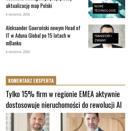
aktualizację map Polski
NOWE
TECHNOLOGIE
6 sierpnia, 2026
Aleksander Gawroński nowym Head of
IT w Aduna Global po 15 latach w
TRANSFERY I
ZMIANY
mBanku
6 sierpnia, 2026
KOMENTARZ EKSPERTA
Tylko 15% firm w regionie EMEA aktywnie
dostosowuje nieruchomości do rewolucji AI