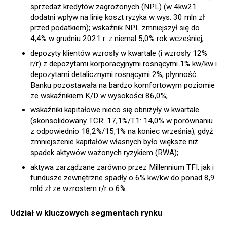
sprzedaż kredytów zagrożonych (NPL) (w 4kw21
dodatni wpływ na linię koszt ryzyka w wys. 30 mln zł
przed podatkiem); wskaźnik NPL zmniejszył się do
4,4% w grudniu 2021 r. z niemal 5,0% rok wcześniej;
depozyty klientów wzrosły w kwartale (i wzrosły 12%
r/r) z depozytami korporacyjnymi rosnącymi 1% kw/kw i
depozytami detalicznymi rosnącymi 2%; płynność
Banku pozostawała na bardzo komfortowym poziomie
ze wskaźnikiem K/D w wysokości 86,0%;
wskaźniki kapitałowe nieco się obniżyły w kwartale
(skonsolidowany TCR: 17,1%/T1: 14,0% w porównaniu
z odpowiednio 18,2%/15,1% na koniec września), gdyż
zmniejszenie kapitałów własnych było większe niż
spadek aktywów ważonych ryzykiem (RWA);
aktywa zarządzane zarówno przez Millennium TFI, jak i
fundusze zewnętrzne spadły o 6% kw/kw do ponad 8,9
mld zł ze wzrostem r/r o 6%.
Udział w kluczowych segmentach rynku