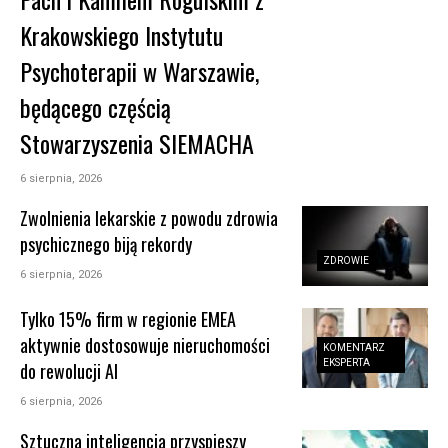
Krakowskiego Instytutu
Psychoterapii w Warszawie,
będącego częścią
Stowarzyszenia SIEMACHA
6 sierpnia, 2026
Zwolnienia lekarskie z powodu zdrowia
psychicznego biją rekordy
ZDROWIE
6 sierpnia, 2026
Tylko 15% firm w regionie EMEA
aktywnie dostosowuje nieruchomości
KOMENTARZ
EKSPERTA
do rewolucji AI
6 sierpnia, 2026
Sztuczna inteligencja przyspieszy