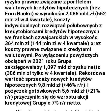
ryzyko prawne związane z portfelem
walutowych kredytów hipotecznych (bez
Euro Banku) w wysokości 2,086 mld zł (662
mln zł w 4 kwartale), koszty
indywidualnych rozwiązań polubownych z
kredytobiorcami kredytów hipotecznych
we frankach szwajcarskich w wysokości
364 mln zł (144 mln zł w 4 kwartale) oraz
koszty prawne związane z kredytami
walutowymi. Po wyłączeniu powyższych
obciążeń w 2021 roku Grupa
zaksięgowałaby 1,097 mld zł zysku netto
(306 mln zł tylko w 4 kwartale). Rekordowa
wartość sprzedaży nowych kredytów
hipotecznych 9,8 mld zł (+46% r/r) i
pożyczek gotówkowych 5,6 mld zł (+21%
r/r) przyczyniła się do wzrostu akcji
kredytowej Grupy o 7% r/r netto.