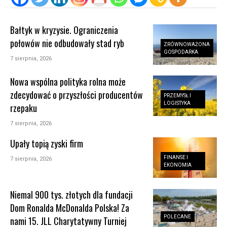
Bałtyk w kryzysie. Ograniczenia
połowów nie odbudowały stad ryb
ZRÓWNOWAŻONA
GOSPODARKA
7 sierpnia, 2026
Nowa wspólna polityka rolna może
zdecydować o przyszłości producentów
PRZEMYSŁ I
LOGISTYKA
rzepaku
7 sierpnia, 2026
Upały topią zyski firm
FINANSE I
7 sierpnia, 2026
EKONOMIA
Niemal 900 tys. złotych dla fundacji
Dom Ronalda McDonalda Polska! Za
POLECANE
nami 15. JLL Charytatywny Turniej