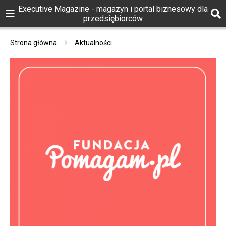
Executive Magazine - magazyn i portal biznesowy dla
przedsiębiorców
Strona główna
Aktualności