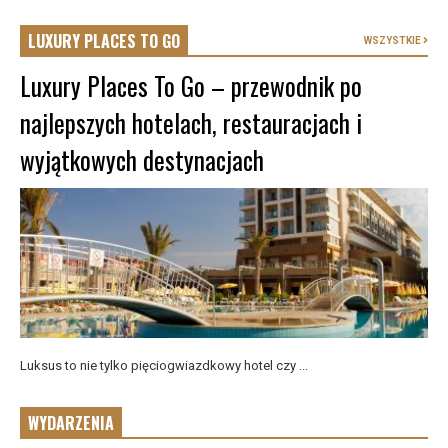
LUXURY PLACES TO GO
WSZYSTKIE
Luxury Places To Go – przewodnik po
najlepszych hotelach, restauracjach i
wyjątkowych destynacjach
Luksus to nie tylko pięciogwiazdkowy hotel czy ...
WYDARZENIA