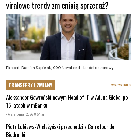
viralowe trendy zmieniają sprzedaż?
Ekspert: Damian Sapielak, COO NovaLend. Handel sezonowy ...
TRANSFERY I ZMIANY
WSZYSTKIE
Aleksander Gawroński nowym Head of IT w Aduna Global po
15 latach w mBanku
- 6 sierpnia, 2026 8:54 am
Piotr Lubiewa-Wieleżyński przechodzi z Carrefour do
Biedronki