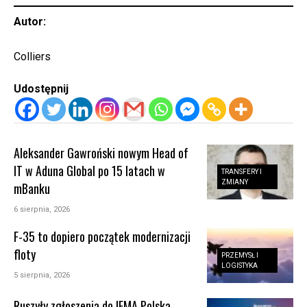
Autor:
Colliers
Udostępnij
Aleksander Gawroński nowym Head of
IT w Aduna Global po 15 latach w
TRANSFERY I
ZMIANY
mBanku
6 sierpnia, 2026
F-35 to dopiero początek modernizacji
floty
PRZEMYSŁ I
LOGISTYKA
5 sierpnia, 2026
Ruszyły zgłoszenia do IFMA Polska