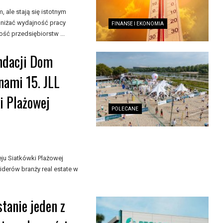
ale stają się istotnym
niżać wydajność pracy
FINANSE I EKONOMIA
ść przedsiębiorstw ...
undacji Dom
nami 15. JLL
i Plażowej
POLECANE
ju Siatkówki Plażowej
liderów branży real estate w
tanie jeden z