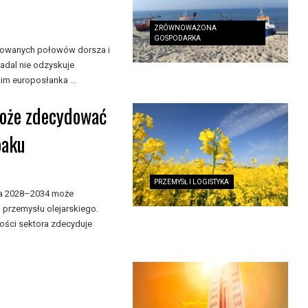
ZRÓWNOWAŻONA
GOSPODARKA
nkowanych połowów dorsza i
adal nie odzyskuje
m europosłanka ...
może zdecydować
paku
PRZEMYSŁ I LOGISTYKA
ata 2028–2034 może
 przemysłu olejarskiego.
ności sektora zdecyduje