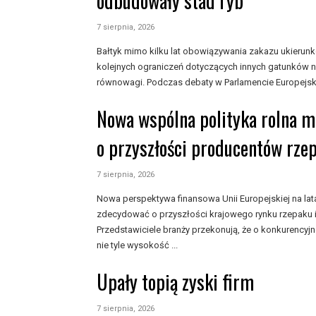
odbudowały stad ryb
7 sierpnia, 2026
Bałtyk mimo kilku lat obowiązywania zakazu ukieru
kolejnych ograniczeń dotyczących innych gatunków n
równowagi. Podczas debaty w Parlamencie Europejski
Nowa wspólna polityka rolna 
o przyszłości producentów rze
7 sierpnia, 2026
Nowa perspektywa finansowa Unii Europejskiej na l
zdecydować o przyszłości krajowego rynku rzepaku i
Przedstawiciele branży przekonują, że o konkurencyj
nie tyle wysokość ...
Upały topią zyski firm
7 sierpnia, 2026