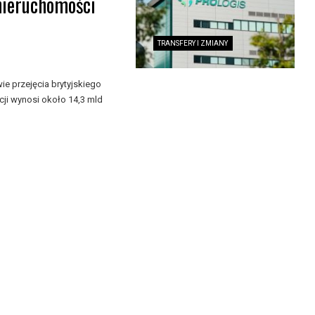
nieruchomości
TRANSFERY I ZMIANY
e przejęcia brytyjskiego
i wynosi około 14,3 mld