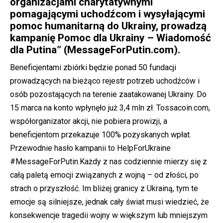
organizacjami charytatywnymi
pomagającymi uchodźcom i wysyłającymi
pomoc humanitarną do Ukrainy, prowadzą
kampanię Pomoc dla Ukrainy – Wiadomość
dla Putina” (MessageForPutin.com).
Beneficjentami zbiórki będzie ponad 50 fundacji
prowadzących na bieżąco rejestr potrzeb uchodźców i
osób pozostających na terenie zaatakowanej Ukrainy. Do
15 marca na konto wpłynęło już 3,4 mln zł. Tossacoin.com,
współorganizator akcji, nie pobiera prowizji, a
beneficjentom przekazuje 100% pozyskanych wpłat.
Przewodnie hasło kampanii to HelpForUkraine
#MessageForPutin.Każdy z nas codziennie mierzy się z
całą paletą emocji związanych z wojną – od złości, po
strach o przyszłość. Im bliżej granicy z Ukrainą, tym te
emocje są silniejsze, jednak cały świat musi wiedzieć, że
konsekwencje tragedii wojny w większym lub mniejszym