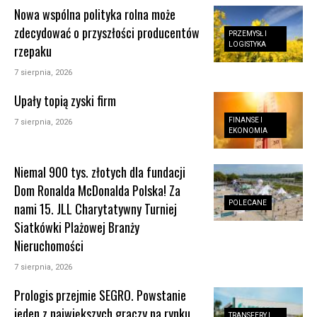
Nowa wspólna polityka rolna może
zdecydować o przyszłości producentów
PRZEMYSŁ I
LOGISTYKA
rzepaku
7 sierpnia, 2026
Upały topią zyski firm
FINANSE I
7 sierpnia, 2026
EKONOMIA
Niemal 900 tys. złotych dla fundacji
Dom Ronalda McDonalda Polska! Za
POLECANE
nami 15. JLL Charytatywny Turniej
Siatkówki Plażowej Branży
Nieruchomości
7 sierpnia, 2026
Prologis przejmie SEGRO. Powstanie
jeden z największych graczy na rynku
TRANSFERY I