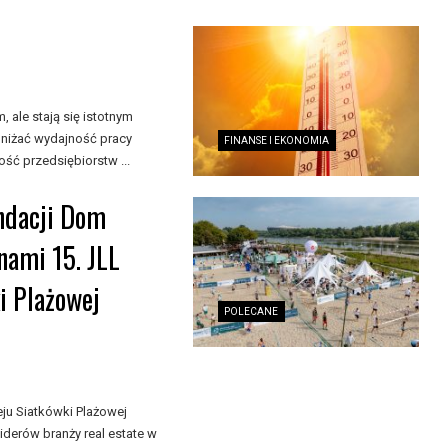
ale stają się istotnym
niżać wydajność pracy
FINANSE I EKONOMIA
ść przedsiębiorstw ...
undacji Dom
nami 15. JLL
i Plażowej
POLECANE
ju Siatkówki Plażowej
liderów branży real estate w