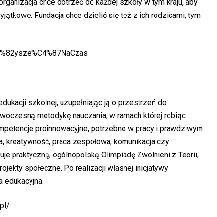
organizacja chce dotrzeć do każdej szkoły w tym kraju, aby
ątkowe. Fundacja chce dzielić się też z ich rodzicami, tym
s%C5%82ysze%C4%87NaCzas
ukacji szkolnej, uzupełniając ją o przestrzeń do
nowoczesną metodykę nauczania, w ramach której robiąc
ompetencje proinnowacyjne, potrzebne w pracy i prawdziwym
wa, kreatywność, praca zespołowa, komunikacja czy
je praktyczną, ogólnopolską Olimpiadę Zwolnieni z Teorii,
ojekty społeczne. Po realizacji własnej inicjatywy
a edukacyjna.
.pl/