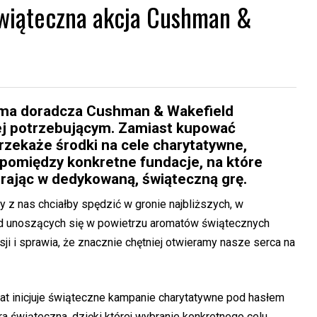
świąteczna akcja Cushman &
rma doradcza Cushman & Wakefield
ej potrzebującym. Zamiast kupować
rzekaże środki na cele charytatywne,
pomiędzy konkretne fundacje, na które
grając w dedykowaną, świąteczną grę.
y z nas chciałby spędzić w gronie najbliższych, w
ód unoszących się w powietrzu aromatów świątecznych
sji i sprawia, że znacznie chętniej otwieramy nasze serca na
lat inicjuje świąteczne kampanie charytatywne pod hasłem
a świąteczna, dzięki której wybranie konkretnego celu