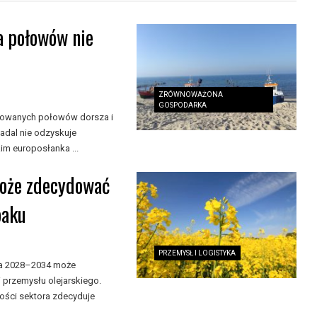
a połowów nie
ZRÓWNOWAŻONA
GOSPODARKA
nkowanych połowów dorsza i
adal nie odzyskuje
m europosłanka ...
może zdecydować
paku
PRZEMYSŁ I LOGISTYKA
ata 2028–2034 może
 przemysłu olejarskiego.
ności sektora zdecyduje