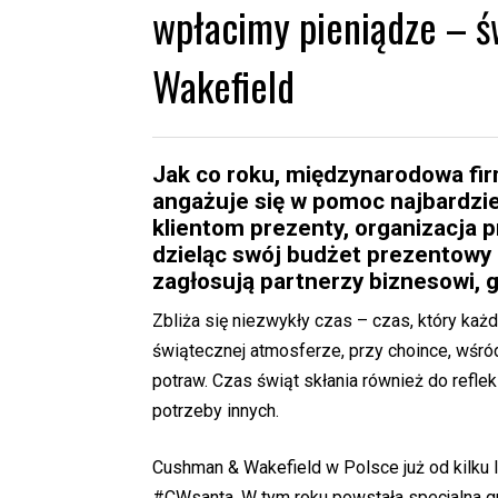
wpłacimy pieniądze – 
Wakefield
Jak co roku, międzynarodowa fi
angażuje się w pomoc najbardzi
klientom prezenty, organizacja p
dzieląc swój budżet prezentowy 
zagłosują partnerzy biznesowi, 
Zbliża się niezwykły czas – czas, który każd
świątecznej atmosferze, przy choince, wśr
potraw. Czas świąt skłania również do reflek
potrzeby innych.
Cushman & Wakefield w Polsce już od kilku 
#CWsanta. W tym roku powstała specjalna gr