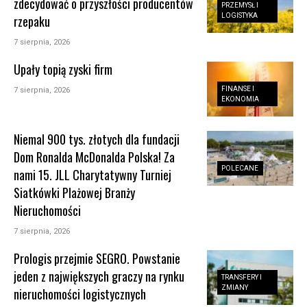
zdecydować o przyszłości producentów
PRZEMYSŁ I
LOGISTYKA
rzepaku
7 sierpnia, 2026
Upały topią zyski firm
FINANSE I
7 sierpnia, 2026
EKONOMIA
Niemal 900 tys. złotych dla fundacji
Dom Ronalda McDonalda Polska! Za
POLECANE
nami 15. JLL Charytatywny Turniej
Siatkówki Plażowej Branży
Nieruchomości
7 sierpnia, 2026
Prologis przejmie SEGRO. Powstanie
jeden z największych graczy na rynku
TRANSFERY I
ZMIANY
nieruchomości logistycznych