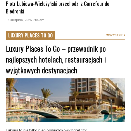
Piotr Lubiewa-Wieleżyński przechodzi z Carrefour do
Biedronki
- 5 sierpnia, 2026 9:04 am
LUXURY PLACES TO GO
WSZYSTKIE
Luxury Places To Go – przewodnik po
najlepszych hotelach, restauracjach i
wyjątkowych destynacjach
Luksus to nie tylko pięciogwiazdkowy hotel czy ...