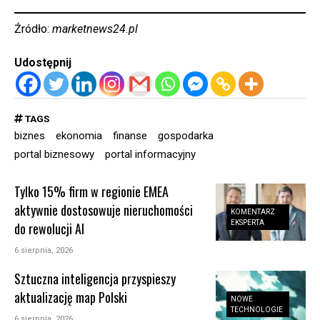
Źródło:
marketnews24.pl
Udostępnij
TAGS
biznes
ekonomia
finanse
gospodarka
portal biznesowy
portal informacyjny
Tylko 15% firm w regionie EMEA
aktywnie dostosowuje nieruchomości
KOMENTARZ
EKSPERTA
do rewolucji AI
6 sierpnia, 2026
Sztuczna inteligencja przyspieszy
aktualizację map Polski
NOWE
TECHNOLOGIE
6 sierpnia, 2026