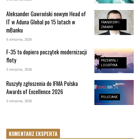
Aleksander Gawroński nowym Head of
IT w Aduna Global po 15 latach w
TRANSFERY I
ZMIANY
mBanku
6 sierpnia, 2026
F-35 to dopiero początek modernizacji
floty
PRZEMYSŁ I
LOGISTYKA
5 sierpnia, 2026
Ruszyły zgłoszenia do IFMA Polska
Awards of Excellence 2026
POLECANE
5 sierpnia, 2026
KOMENTARZ EKSPERTA