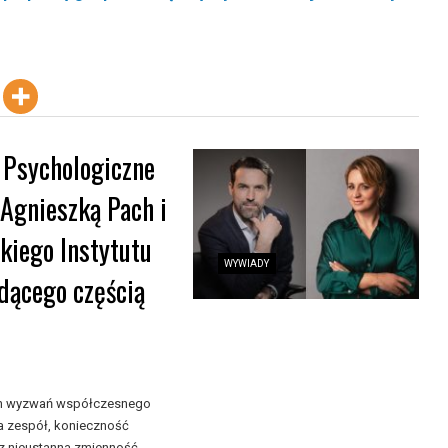
 Psychologiczne
 Agnieszką Pach i
iego Instytutu
WYWIADY
dącego częścią
zych wyzwań współczesnego
a zespół, konieczność
 nieustanna zmienność ...