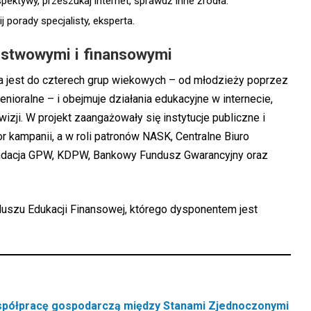
pektywy, przeszukaj internet, sprawdź inne źródła.
 porady specjalisty, eksperta.
ństwowymi i finansowymi
 jest do czterech grup wiekowych – od młodzieży poprzez
nioralne – i obejmuje działania edukacyjne w internecie,
izji. W projekt zaangażowały się instytucje publiczne i
r kampanii, a w roli patronów NASK, Centralne Biuro
undacja GPW, KDPW, Bankowy Fundusz Gwarancyjny oraz
uszu Edukacji Finansowej, którego dysponentem jest
współpracę gospodarczą między Stanami Zjednoczonymi