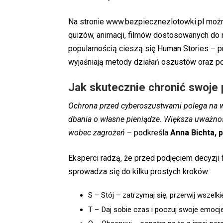
Na stronie
www.bezpiecznezlotowki.pl
można
quizów, animacji, filmów dostosowanych do
popularnością cieszą się Human Stories – p
wyjaśniają metody działań oszustów oraz pok
Jak skutecznie chronić swoje 
Ochrona przed cyberoszustwami polega na w
dbania o własne pieniądze. Większa uważnoś
wobec zagrożeń
– podkreśla
Anna Bichta, 
Eksperci radzą, że przed podjęciem decyzji
sprowadza się do kilku prostych kroków:
S – Stój – zatrzymaj się, przerwij wszelki
T – Daj sobie czas i poczuj swoje emocje