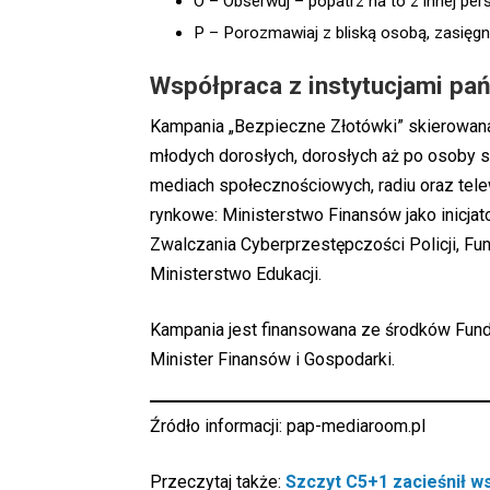
O – Obserwuj – popatrz na to z innej pers
P – Porozmawiaj z bliską osobą, zasięgnij
Współpraca z instytucjami pa
Kampania „Bezpieczne Złotówki” skierowana
młodych dorosłych, dorosłych aż po osoby se
mediach społecznościowych, radiu oraz telew
rynkowe: Ministerstwo Finansów jako inicjato
Zwalczania Cyberprzestępczości Policji, F
Ministerstwo Edukacji.
Kampania jest finansowana ze środków Fund
Minister Finansów i Gospodarki.
Źródło informacji:
pap-mediaroom.pl
Przeczytaj także:
Szczyt C5+1 zacieśnił 