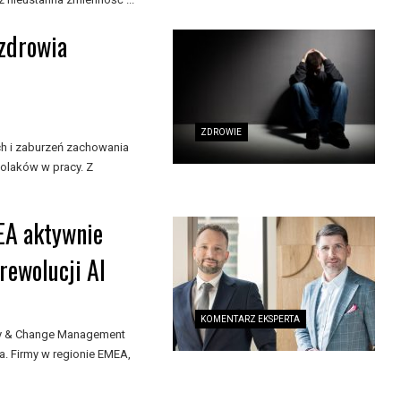
 zdrowia
ZDROWIE
ch i zaburzeń zachowania
olaków w pracy. Z
EA aktywnie
rewolucji AI
KOMENTARZ EKSPERTA
egy & Change Management
a. Firmy w regionie EMEA,