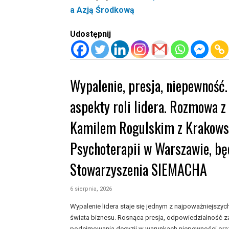
a Azją Środkową
Udostępnij
Wypalenie, presja, niepewność.
aspekty roli lidera. Rozmowa z
Kamilem Rogulskim z Krakowsk
Psychoterapii w Warszawie, bę
Stowarzyszenia SIEMACHA
6 sierpnia, 2026
Wypalenie lidera staje się jednym z najpoważniejs
świata biznesu. Rosnąca presja, odpowiedzialność z
podejmowania decyzji w warunkach niepewności oraz