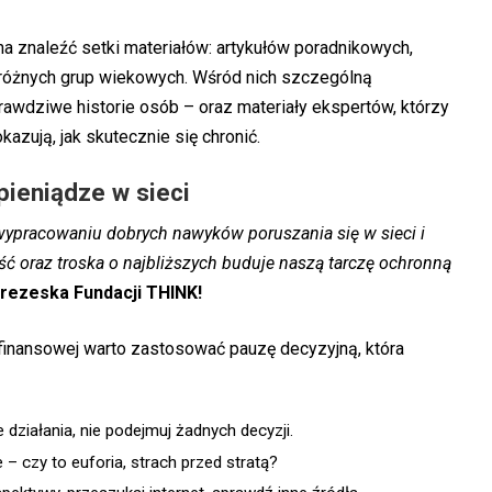
 znaleźć setki materiałów: artykułów poradnikowych,
 różnych grup wiekowych. Wśród nich szczególną
rawdziwe historie osób – oraz materiały ekspertów, którzy
azują, jak skutecznie się chronić.
pieniądze w sieci
ypracowaniu dobrych nawyków poruszania się w sieci i
ć oraz troska o najbliższych buduje naszą tarczę ochronną
prezeska Fundacji THINK!
 finansowej warto zastosować pauzę decyzyjną, która
e działania, nie podejmuj żadnych decyzji.
 – czy to euforia, strach przed stratą?