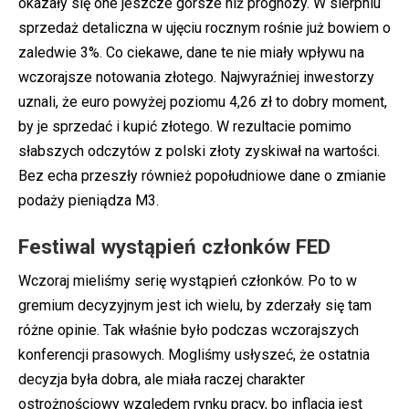
okazały się one jeszcze gorsze niż prognozy. W sierpniu
sprzedaż detaliczna w ujęciu rocznym rośnie już bowiem o
zaledwie 3%. Co ciekawe, dane te nie miały wpływu na
wczorajsze notowania złotego. Najwyraźniej inwestorzy
uznali, że euro powyżej poziomu 4,26 zł to dobry moment,
by je sprzedać i kupić złotego. W rezultacie pomimo
słabszych odczytów z polski złoty zyskiwał na wartości.
Bez echa przeszły również popołudniowe dane o zmianie
podaży pieniądza M3.
Festiwal wystąpień członków FED
Wczoraj mieliśmy serię wystąpień członków. Po to w
gremium decyzyjnym jest ich wielu, by zderzały się tam
różne opinie. Tak właśnie było podczas wczorajszych
konferencji prasowych. Mogliśmy usłyszeć, że ostatnia
decyzja była dobra, ale miała raczej charakter
ostrożnościowy względem rynku pracy, bo inflacja jest