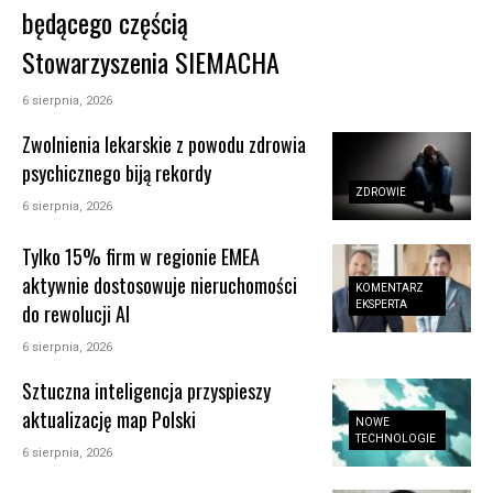
będącego częścią
Stowarzyszenia SIEMACHA
6 sierpnia, 2026
Zwolnienia lekarskie z powodu zdrowia
psychicznego biją rekordy
ZDROWIE
6 sierpnia, 2026
Tylko 15% firm w regionie EMEA
aktywnie dostosowuje nieruchomości
KOMENTARZ
EKSPERTA
do rewolucji AI
6 sierpnia, 2026
Sztuczna inteligencja przyspieszy
aktualizację map Polski
NOWE
TECHNOLOGIE
6 sierpnia, 2026