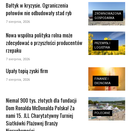
Bałtyk w kryzysie. Ograniczenia
połowów nie odbudowały stad ryb
ZRÓWNOWAŻONA
GOSPODARKA
7 sierpnia, 2026
Nowa wspólna polityka rolna może
zdecydować o przyszłości producentów
PRZEMYSŁ I
LOGISTYKA
rzepaku
7 sierpnia, 2026
Upały topią zyski firm
FINANSE I
7 sierpnia, 2026
EKONOMIA
Niemal 900 tys. złotych dla fundacji
Dom Ronalda McDonalda Polska! Za
POLECANE
nami 15. JLL Charytatywny Turniej
Siatkówki Plażowej Branży
Nieruchomości