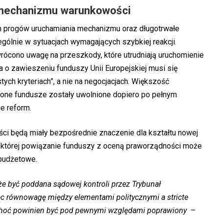
 mechanizmu warunkowości
h progów uruchamiania mechanizmu oraz długotrwałe
gólnie w sytuacjach wymagających szybkiej reakcji.
rócono uwagę na przeszkody, które utrudniają uruchomienie
a o zawieszeniu funduszy Unii Europejskiej musi się
stych kryteriach”, a nie na negocjacjach. Większość
one fundusze zostały uwolnione dopiero po pełnym
e reform.
i będą miały bezpośrednie znaczenie dla kształtu nowej
 której powiązanie funduszy z oceną praworządności może
 budżetowe.
 być poddana sądowej kontroli przez Trybunał
ęc równowagę między elementami politycznymi a stricte
choć powinien być pod pewnymi względami poprawiony
–