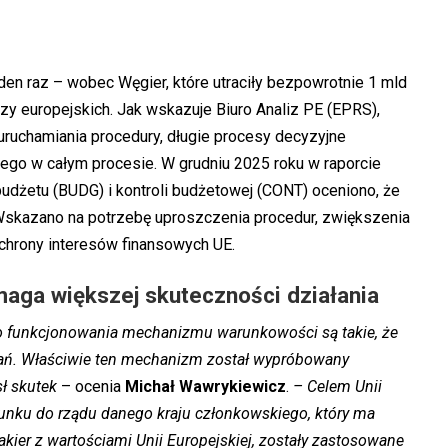
den raz – wobec Węgier, które utraciły bezpowrotnie 1 mld
y europejskich. Jak wskazuje Biuro Analiz PE (EPRS),
a uruchamiania procedury, długie procesy decyzyjne
iego w całym procesie. W grudniu 2025 roku w raporcie
budżetu (BUDG) i kontroli budżetowej (CONT) oceniono, że
kazano na potrzebę uproszczenia procedur, zwiększenia
ochrony interesów finansowych UE.
ga większej skuteczności działania
o funkcjonowania mechanizmu warunkowości są takie, że
łań. Właściwie ten mechanizm został wypróbowany
sł skutek
– ocenia
Michał
Wawrykiewicz
.
– Celem Unii
stosunku do rządu danego kraju członkowskiego, który ma
akier z wartościami Unii Europejskiej, zostały zastosowane