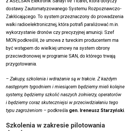
z ASELSAN Elektronik Sanayi ve Ticaret, która dotyczy
dostawy Zautomatyzowanego Systemu Rozpoznawczo-
Zakłócającego. To system przeznaczony do prowadzenia
walki radioelektronicznej, która potrafi paraliżować m.in.
wykorzystanie dronów czy precyzyjnej amunicji. Szef
MON podkreślił, że umowa z tureckim producentem ma
być wstępem do wielkiej umowy na system obrony
przeciwdronowej w programie SAN, do którego trwają
przygotowania.
– Zakupy, szkolenia i wdrażanie są w trakcie. Z każdym
następnym tygodniem i miesiącem będziemy mieli kolejne
systemy, będziemy szkolić naszych żołnierzy, operatorów
i będziemy coraz skuteczniejsi w przeciwdziałaniu tego
typu zagrożeniom
– podkreśla
gen. Ireneusz Starzyński
.
Szkolenia w zakresie pilotowania