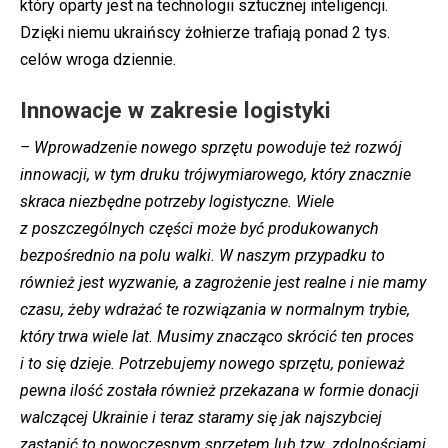
który oparty jest na technologii sztucznej inteligencji.
Dzięki niemu ukraińscy żołnierze trafiają ponad 2 tys.
celów wroga dziennie.
Innowacje w zakresie logistyki
– Wprowadzenie nowego sprzętu powoduje też rozwój
innowacji, w tym druku trójwymiarowego, który znacznie
skraca niezbędne potrzeby logistyczne. Wiele
z poszczególnych części może być produkowanych
bezpośrednio na polu walki. W naszym przypadku to
również jest wyzwanie, a zagrożenie jest realne i nie mamy
czasu, żeby wdrażać te rozwiązania w normalnym trybie,
który trwa wiele lat. Musimy znacząco skrócić ten proces
i to się dzieje. Potrzebujemy nowego sprzętu, ponieważ
pewna ilość została również przekazana w formie donacji
walczącej Ukrainie i teraz staramy się jak najszybciej
zastąpić to nowoczesnym sprzętem lub tzw. zdolnościami