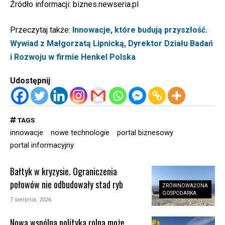
Źródło informacji:
biznes.newseria.pl
Przeczytaj także:
Innowacje, które budują przyszłość.
Wywiad z Małgorzatą Lipnicką, Dyrektor Działu Badań
i Rozwoju w firmie Henkel Polska
Udostępnij
TAGS
innowacje
nowe technologie
portal biznesowy
portal informacyjny
Bałtyk w kryzysie. Ograniczenia
połowów nie odbudowały stad ryb
ZRÓWNOWAŻONA
GOSPODARKA
7 sierpnia, 2026
Nowa wspólna polityka rolna może