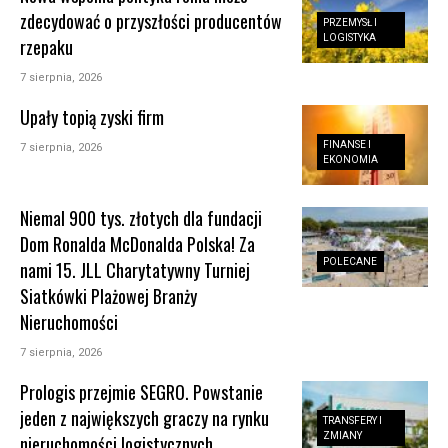
zdecydować o przyszłości producentów
PRZEMYSŁ I
LOGISTYKA
rzepaku
7 sierpnia, 2026
Upały topią zyski firm
FINANSE I
7 sierpnia, 2026
EKONOMIA
Niemal 900 tys. złotych dla fundacji
Dom Ronalda McDonalda Polska! Za
POLECANE
nami 15. JLL Charytatywny Turniej
Siatkówki Plażowej Branży
Nieruchomości
7 sierpnia, 2026
Prologis przejmie SEGRO. Powstanie
jeden z największych graczy na rynku
TRANSFERY I
ZMIANY
nieruchomości logistycznych