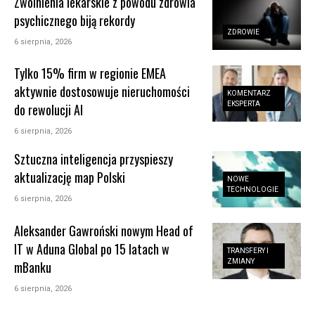
Zwolnienia lekarskie z powodu zdrowia
psychicznego biją rekordy
ZDROWIE
6 sierpnia, 2026
Tylko 15% firm w regionie EMEA
aktywnie dostosowuje nieruchomości
KOMENTARZ
EKSPERTA
do rewolucji AI
6 sierpnia, 2026
Sztuczna inteligencja przyspieszy
aktualizację map Polski
NOWE
TECHNOLOGIE
6 sierpnia, 2026
Aleksander Gawroński nowym Head of
IT w Aduna Global po 15 latach w
TRANSFERY I
ZMIANY
mBanku
6 sierpnia, 2026