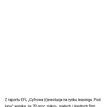
Z raportu EFL „Cyfrowa (r)ewolucja na rynku leasingu. Pod
lupą” wynika, że 70 proc. mikro-, małych i średnich firm