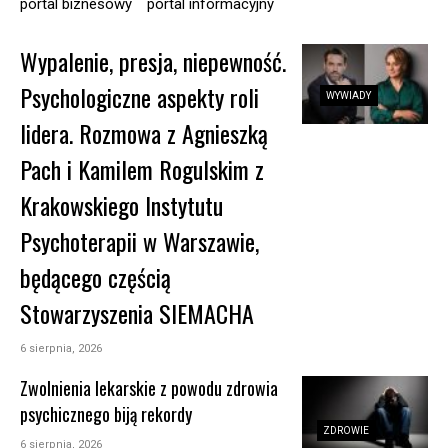
portal biznesowy
portal informacyjny
Wypalenie, presja, niepewność.
Psychologiczne aspekty roli
WYWIADY
lidera. Rozmowa z Agnieszką
Pach i Kamilem Rogulskim z
Krakowskiego Instytutu
Psychoterapii w Warszawie,
będącego częścią
Stowarzyszenia SIEMACHA
6 sierpnia, 2026
Zwolnienia lekarskie z powodu zdrowia
psychicznego biją rekordy
ZDROWIE
6 sierpnia, 2026