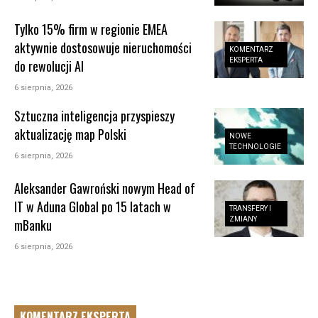
Tylko 15% firm w regionie EMEA
aktywnie dostosowuje nieruchomości
KOMENTARZ
EKSPERTA
do rewolucji AI
6 sierpnia, 2026
Sztuczna inteligencja przyspieszy
aktualizację map Polski
NOWE
TECHNOLOGIE
6 sierpnia, 2026
Aleksander Gawroński nowym Head of
IT w Aduna Global po 15 latach w
TRANSFERY I
ZMIANY
mBanku
6 sierpnia, 2026
KOMENTARZ EKSPERTA