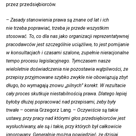
przez przedsiębiorców.
–
Zasady stanowienia prawa są znane od lat i ich
nie trzeba poprawiać, trzeba je przede wszystkim
stosować. To, co dla nas jako organizacji reprezentatywnej
pracodawców jest szczególnie uciążliwe, to jest pomijanie
w konsultacjach i czasami szalone, zupełnie nieracjonalne
tempo procesu legislacyjnego. Tymczasem nasze
wieloletnie doświadczenia nie pozostawia wątpliwości, że
przepisy przyjmowane szybko zwykle nie obowiązują zbyt
długo, bo wymagają znowu „
pilnych”
korekt. W rezultacie
cały proces skutkuje niestabilnością prawa. Dlatego lepiej
byłoby dłużej popracować nad przepisami, żeby były
trwałe
– ocenia Grzegorz Lang. –
Oczywiście są takie
ustawy, przy pracy nad którymi głos przedsiębiorców jest
wysłuchiwany, ale są i takie, przy których był całkowicie
ignorowany. Generalnie można powiedzieć, że dzisiaj