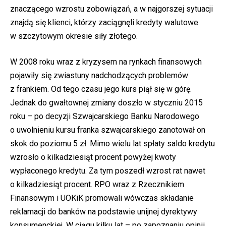
znaczącego wzrostu zobowiązań, a w najgorszej sytuacji
znajdą się klienci, którzy zaciągnęli kredyty walutowe
w szczytowym okresie siły złotego.
W 2008 roku wraz z kryzysem na rynkach finansowych
pojawiły się zwiastuny nadchodzących problemów
z frankiem. Od tego czasu jego kurs piął się w górę.
Jednak do gwałtownej zmiany doszło w styczniu 2015
roku – po decyzji Szwajcarskiego Banku Narodowego
o uwolnieniu kursu franka szwajcarskiego zanotował on
skok do poziomu 5 zł. Mimo wielu lat spłaty saldo kredytu
wzrosło o kilkadziesiąt procent powyżej kwoty
wypłaconego kredytu. Za tym poszedł wzrost rat nawet
o kilkadziesiąt procent. RPO wraz z Rzecznikiem
Finansowym i UOKiK promowali wówczas składanie
reklamacji do banków na podstawie unijnej dyrektywy
konsumenckiej. W ciągu kilku lat – po zapoznaniu opinii