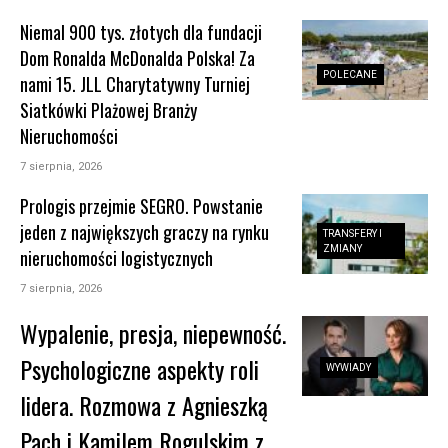
Niemal 900 tys. złotych dla fundacji
Dom Ronalda McDonalda Polska! Za
POLECANE
nami 15. JLL Charytatywny Turniej
Siatkówki Plażowej Branży
Nieruchomości
7 sierpnia, 2026
Prologis przejmie SEGRO. Powstanie
jeden z największych graczy na rynku
TRANSFERY I
ZMIANY
nieruchomości logistycznych
7 sierpnia, 2026
Wypalenie, presja, niepewność.
Psychologiczne aspekty roli
WYWIADY
lidera. Rozmowa z Agnieszką
Pach i Kamilem Rogulskim z