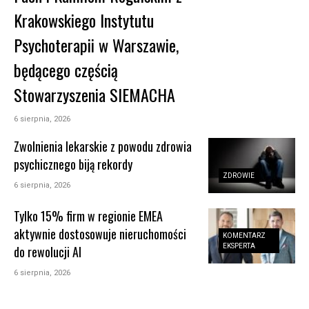
Krakowskiego Instytutu
Psychoterapii w Warszawie,
będącego częścią
Stowarzyszenia SIEMACHA
6 sierpnia, 2026
Zwolnienia lekarskie z powodu zdrowia
psychicznego biją rekordy
ZDROWIE
6 sierpnia, 2026
Tylko 15% firm w regionie EMEA
aktywnie dostosowuje nieruchomości
KOMENTARZ
EKSPERTA
do rewolucji AI
6 sierpnia, 2026