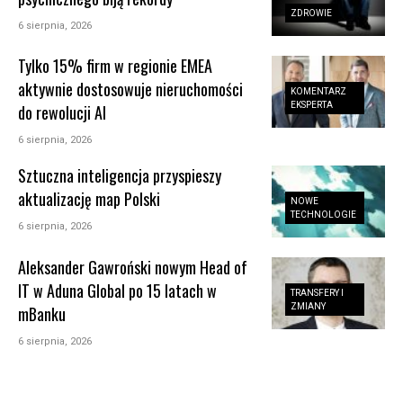
ZDROWIE
6 sierpnia, 2026
Tylko 15% firm w regionie EMEA
aktywnie dostosowuje nieruchomości
KOMENTARZ
EKSPERTA
do rewolucji AI
6 sierpnia, 2026
Sztuczna inteligencja przyspieszy
aktualizację map Polski
NOWE
TECHNOLOGIE
6 sierpnia, 2026
Aleksander Gawroński nowym Head of
IT w Aduna Global po 15 latach w
TRANSFERY I
ZMIANY
mBanku
6 sierpnia, 2026