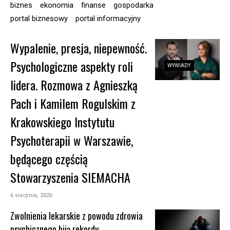
biznes
ekonomia
finanse
gospodarka
portal biznesowy
portal informacyjny
Wypalenie, presja, niepewność.
Psychologiczne aspekty roli
WYWIADY
lidera. Rozmowa z Agnieszką
Pach i Kamilem Rogulskim z
Krakowskiego Instytutu
Psychoterapii w Warszawie,
będącego częścią
Stowarzyszenia SIEMACHA
6 sierpnia, 2026
Zwolnienia lekarskie z powodu zdrowia
psychicznego biją rekordy