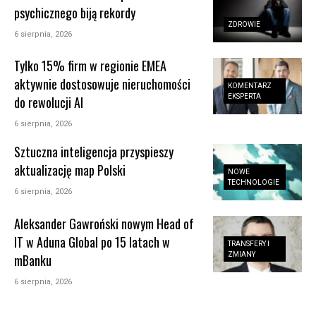
psychicznego biją rekordy
ZDROWIE
6 sierpnia, 2026
Tylko 15% firm w regionie EMEA
aktywnie dostosowuje nieruchomości
KOMENTARZ
EKSPERTA
do rewolucji AI
6 sierpnia, 2026
Sztuczna inteligencja przyspieszy
aktualizację map Polski
NOWE
TECHNOLOGIE
6 sierpnia, 2026
Aleksander Gawroński nowym Head of
IT w Aduna Global po 15 latach w
TRANSFERY I
ZMIANY
mBanku
6 sierpnia, 2026