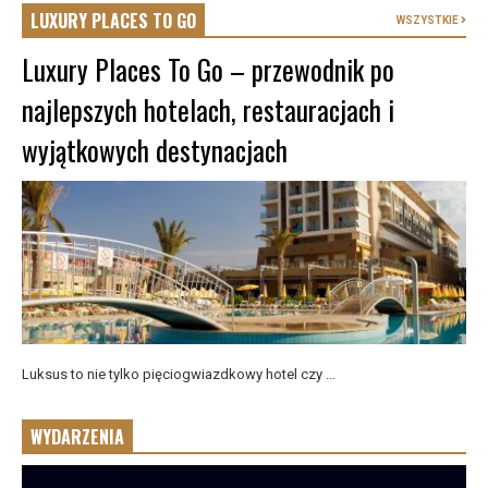
LUXURY PLACES TO GO
WSZYSTKIE
Luxury Places To Go – przewodnik po
najlepszych hotelach, restauracjach i
wyjątkowych destynacjach
Luksus to nie tylko pięciogwiazdkowy hotel czy ...
WYDARZENIA