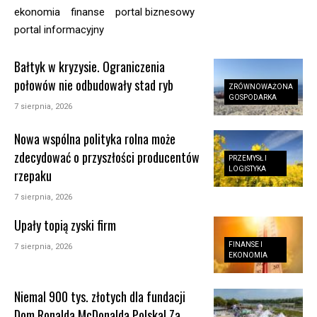
ekonomia
finanse
portal biznesowy
portal informacyjny
Bałtyk w kryzysie. Ograniczenia
połowów nie odbudowały stad ryb
ZRÓWNOWAŻONA
GOSPODARKA
7 sierpnia, 2026
Nowa wspólna polityka rolna może
zdecydować o przyszłości producentów
PRZEMYSŁ I
LOGISTYKA
rzepaku
7 sierpnia, 2026
Upały topią zyski firm
FINANSE I
7 sierpnia, 2026
EKONOMIA
Niemal 900 tys. złotych dla fundacji
Dom Ronalda McDonalda Polska! Za