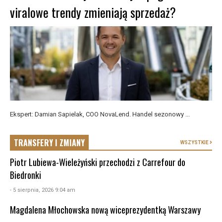
viralowe trendy zmieniają sprzedaż?
Ekspert: Damian Sapielak, COO NovaLend. Handel sezonowy ...
TRANSFERY I ZMIANY
WSZYSTKIE
Piotr Lubiewa-Wieleżyński przechodzi z Carrefour do
Biedronki
- 5 sierpnia, 2026 9:04 am
Magdalena Młochowska nową wiceprezydentką Warszawy