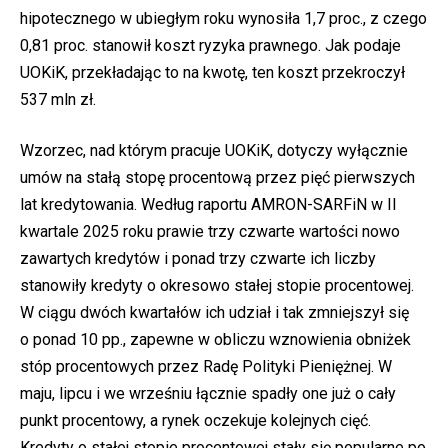
hipotecznego w ubiegłym roku wynosiła 1,7 proc., z czego
0,81 proc. stanowił koszt ryzyka prawnego. Jak podaje
UOKiK, przekładając to na kwotę, ten koszt przekroczył
537 mln zł.
Wzorzec, nad którym pracuje UOKiK, dotyczy wyłącznie
umów na stałą stopę procentową przez pięć pierwszych
lat kredytowania. Według raportu AMRON-SARFiN w II
kwartale 2025 roku prawie trzy czwarte wartości nowo
zawartych kredytów i ponad trzy czwarte ich liczby
stanowiły kredyty o okresowo stałej stopie procentowej.
W ciągu dwóch kwartałów ich udział i tak zmniejszył się
o ponad 10 pp., zapewne w obliczu wznowienia obniżek
stóp procentowych przez Radę Polityki Pieniężnej. W
maju, lipcu i we wrześniu łącznie spadły one już o cały
punkt procentowy, a rynek oczekuje kolejnych cięć.
Kredyty o stałej stopie procentowej stały się popularne po