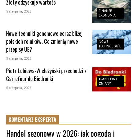
Złoty odzyskuje wartość
FINANSE I
5 sierpnia, 2026
EKONOMIA
Nowe techniki genomowe coraz bliżej
polskich rolników. Co zmienią nowe
NOWE
TECHNOLOGIE
przepisy UE?
5 sierpnia, 2026
Piotr Lubiewa-Wieleżyński przechodzi z
Carrefour do Biedronki
TRANSFERY I
ZMIANY
5 sierpnia, 2026
KOMENTARZ EKSPERTA
Handel sezonowy w 2026: jak pogoda i