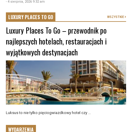
- 4 sierpnia, 2026 9:32 am
LUXURY PLACES TO GO
WSZYSTKIE
Luxury Places To Go – przewodnik po
najlepszych hotelach, restauracjach i
wyjątkowych destynacjach
Luksus to nie tylko pięciogwiazdkowy hotel czy ...
WYDARZENIA